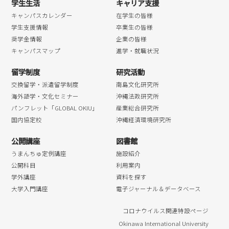
学生生活
キャリア支援
キャンパスカレンダー
在学生の皆様
学生支援情報
卒業生の皆様
奨学金情報
企業の皆様
キャンパスマップ
進学・就職状況
留学制度
研究活動
交換留学・派遣留学制度
南島文化研究所
海外語学・文化セミナー
沖縄法政研究所
パンフレット「GLOBAL OKIU」
産業総合研究所
国内協定校
沖縄経済環境研究所
公開講座
図書館
うまんちゅ定例講座
施設紹介
公開科目
利用案内
学外講座
資料を探す
大学入門講座
電子ジャーナル＆データベース
コロナウイルス関連特設ページ
Okinawa International University