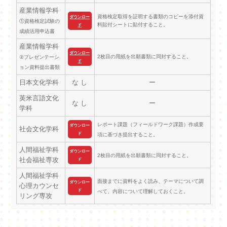
産業情報学科
資格検定取得を証明する書類のコピーを添付資
ダウンロー
①資格検定試験の
料貼付シートに貼付すること。
ド
成績活用申込書
産業情報学科
ダウンロー
2枚目の用紙を出願書類に同封すること。
②プレゼンテーシ
ド
ョン資料提出書類
日本文化学科
な し
ー
英米言語文化
な し
ー
学科
レポート課題（フィールドワーク課題）作成要
ダウンロー
社会文化学科
ド
項に基づき提出すること。
人間福祉学科
ダウンロー
2枚目の用紙を出願書類に同封すること。
社会福祉専攻
ド
人間福祉学科
面接までに資料をよく読み、テーマについて調
ダウンロー
心理カウンセ
ド
べて、内容について理解しておくこと。
リング専攻