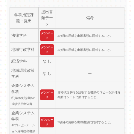
提出書
学科指定課
類デー
備考
題・提出
タ
ダウンロー
法律学科
2枚目の用紙を出願書類に同封すること。
ド
ダウンロー
地域行政学科
2枚目の用紙を出願書類に同封すること。
ド
経済学科
な し
ー
地域環境政策
な し
ー
学科
企業システム
学科
資格検定取得を証明する書類のコピーを添付資
ダウンロー
料貼付シートに貼付すること。
ド
①資格検定試験の
成績活用申込書
企業システム
学科
ダウンロー
2枚目の用紙を出願書類に同封すること。
ド
②プレゼンテーシ
ョン資料提出書類