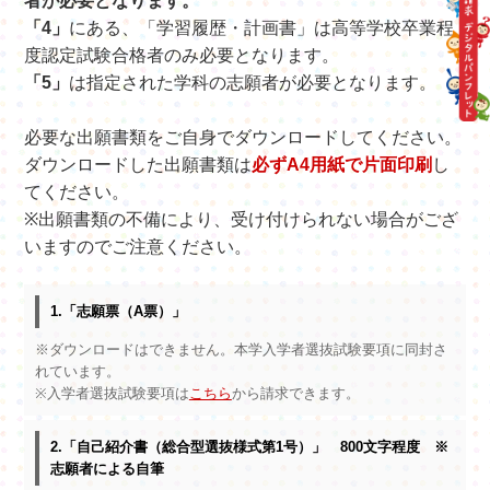
者が必要となります。
「4」
にある、「学習履歴・計画書」は高等学校卒業程
度認定試験合格者のみ必要となります。
「5」
は指定された学科の志願者が必要となります。
必要な出願書類をご自身でダウンロードしてください。
ダウンロードした出願書類は
必ずA4用紙で片面印刷
し
てください。
※出願書類の不備により、受け付けられない場合がござ
いますのでご注意ください。
1.「志願票（A票）」
※ダウンロードはできません。本学入学者選抜試験要項に同封さ
れています。
※入学者選抜試験要項は
こちら
から請求できます。
2.「自己紹介書（総合型選抜様式第1号）」 800文字程度 ※
志願者による自筆