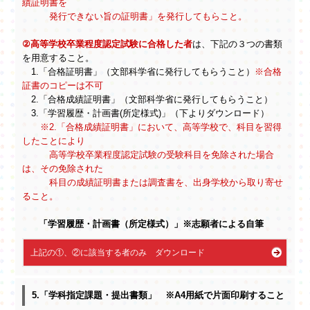
績証明書を
発行できない旨の証明書」を発行してもらこと。
②高等学校卒業程度認定試験に合格した者
は、下記の３つの書類
を用意すること。
1.「合格証明書」（文部科学省に発行してもらうこと）
※合格
証書のコピーは不可
2.「合格成績証明書」（文部科学省に発行してもらうこと）
3.「学習履歴・計画書(所定様式)」（下よりダウンロード）
※2.「合格成績証明書」において、高等学校で、科目を習得
したことにより
高等学校卒業程度認定試験の受験科目を免除された場合
は、その免除された
科目の成績証明書または調査書を、出身学校から取り寄せ
ること。
「学習履歴・計画書（所定様式）」※志願者による自筆
上記の①、②に該当する者のみ ダウンロード
5.「学科指定課題・提出書類」 ※A4用紙で片面印刷すること