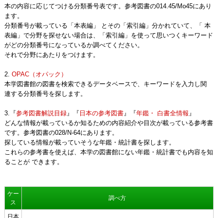
本の内容に応じてつける分類番号表です。参考図書の014.45/Mo45にあり
ます。
分類番号が載っている「本表編」 とその「索引編」分かれていて、「 本
表編」で分野を探せない場合は、「索引編」を使って思いつくキーワード
がどの分類番号になっているか調べてください。
それで分野にあたりをつけます。
2.
OPAC（オパック）
本学図書館の図書を検索できるデータベースで、キーワードを入力し関
連する分類番号を探します。
3.『
参考図書解説目録
』『
日本の参考図書
』『
年鑑・ 白書全情報
』
どんな情報が載っているか知るための内容紹介や目次が載っている参考書
です。参考図書の028/N-64にあります。
探している情報が載っていそうな年鑑・統計書を探します。
これらの参考書を使えば、本学の図書館にない年鑑・統計書でも内容を知
ることが できます。
ケー
調べ方
ス
日本