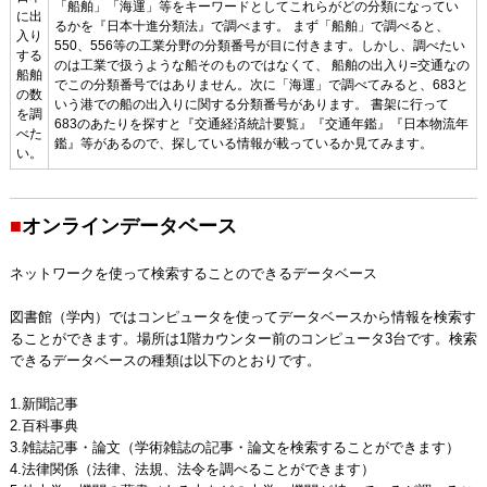
「船舶」「海運」等をキーワードとしてこれらがどの分類になってい
に出
るかを『日本十進分類法』で調べます。 まず「船舶」で調べると、
入り
550、556等の工業分野の分類番号が目に付きます。しかし、調べたい
する
のは工業で扱うような船そのものではなくて、 船舶の出入り=交通なの
船舶
でこの分類番号ではありません。次に「海運」で調べてみると、683と
の数
いう港での船の出入りに関する分類番号があります。 書架に行って
を調
683のあたりを探すと『交通経済統計要覧』『交通年鑑』『日本物流年
べた
鑑』等があるので、探している情報が載っているか見てみます。
い。
■
オンラインデータベース
ネットワークを使って検索することのできるデータベース
図書館（学内）ではコンピュータを使ってデータベースから情報を検索す
ることができます。場所は1階カウンター前のコンピュータ3台です。検索
できるデータベースの種類は以下のとおりです。
1.新聞記事
2.百科事典
3.雑誌記事・論文（学術雑誌の記事・論文を検索することができます）
4.法律関係（法律、法規、法令を調べることができます）