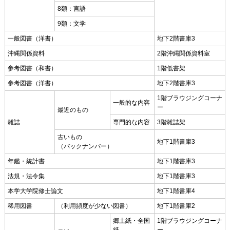
8類：言語
9類：文学
一般図書（洋書）
地下2階書庫3
沖縄関係資料
2階沖縄関係資料室
参考図書（和書）
1階低書架
参考図書（洋書）
地下2階書庫3
1階ブラウジングコーナ
一般的な内容
ー
最近のもの
雑誌
専門的な内容
3階雑誌架
古いもの
地下1階書庫3
（バックナンバー）
年鑑・統計書
地下1階書庫3
法規・法令集
地下1階書庫3
本学大学院修士論文
地下1階書庫4
稀用図書
（利用頻度が少ない図書）
地下1階書庫2
郷土紙・全国
1階ブラウジングコーナ