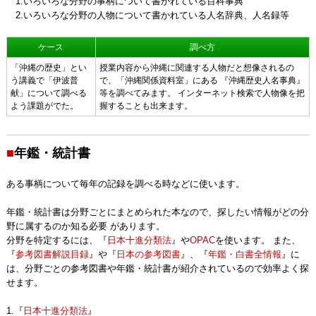
1.いろいろな分野の事柄について書かれている百科事典
2.いろいろな分野の人物について書かれている人名辞典、人名録等
ケース
調べ方
「沖縄の歴史」とい
授業内容から沖縄に関連する人物だと想像されるの
う講義で「伊波普
で、「沖縄関係資料室」にある 『沖縄歴史人名事典』
献」について調べる
等を調べてみます。 インターネット検索で人物像を把
よう課題がでた。
握することも出来ます。
■
年鑑・統計書
ある事柄について毎年の記録を調べる時などに使います。
年鑑・統計書は分野ごとにまとめられた本なので、探したい情報がどの分
野に属するのか知る必要 があります。
分野を特定するには、『
日本十進分類法
』や
OPAC
を使います。 また、
『
参考図書解説目録
』や『
日本の参考図書
』、『
年鑑・白書全情報
』に
は、分野ごとの参考図書や年鑑・統計書が紹介されているので効率よく探
せます。
1.『
日本十進分類法
』