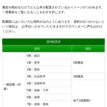
書架を眺めるだけでどんな本が配置されているかイメージがつかめます。
一度書架をご覧になることをおすすめします。
図書館にはいろいろな資料が山のようにあります。資料がみつからないと
いう場合は、 お手伝いさせていただきますのでカウンターに声をおかけ
ください。
資料配置表
資料
場所
0類：総記
1類：哲学
2階書架
2類：歴史
3類：社会科学
1階書架
4類：自然科学
一般図書（和
書）
5類：技術・工学
6類：産業
地下1階書庫1
7類：芸術・美術