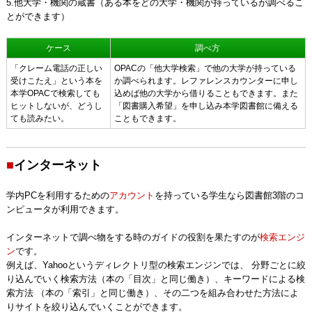
5.他大学・機関の蔵書（ある本をどの大学・機関が持っているが調べるこ
とができます）
ケース
調べ方
「クレーム電話の正しい
OPACの「他大学検索」で他の大学が持っている
受けこたえ」という本を
か調べられます。レファレンスカウンターに申し
本学OPACで検索しても
込めば他の大学から借りることもできます。また
ヒットしないが、どうし
「図書購入希望」を申し込み本学図書館に備える
ても読みたい。
こともできます。
■
インターネット
学内PCを利用するための
アカウント
を持っている学生なら図書館3階のコ
ンピュータが利用できます。
インターネットで調べ物をする時のガイドの役割を果たすのが
検索エンジ
ン
です。
例えば、Yahooというディレクトリ型の検索エンジンでは、 分野ごとに絞
り込んでいく検索方法（本の「目次」と同じ働き）、キーワードによる検
索方法 （本の「索引」と同じ働き）、その二つを組み合わせた方法によ
りサイトを絞り込んでいくことができます。