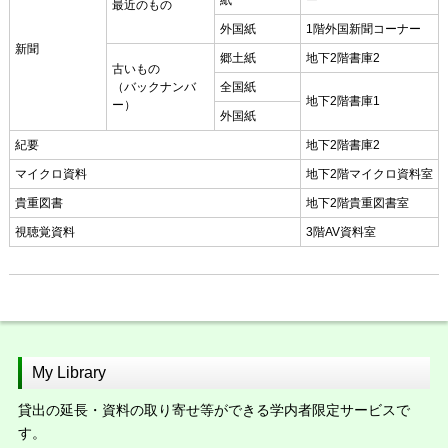
紙
ー
最近のもの
外国紙
1階外国新聞コーナー
新聞
郷土紙
地下2階書庫2
古いもの
（バックナンバ
全国紙
地下2階書庫1
ー）
外国紙
紀要
地下2階書庫2
マイクロ資料
地下2階マイクロ資料室
貴重図書
地下2階貴重図書室
視聴覚資料
3階AV資料室
My Library
貸出の延長・資料の取り寄せ等ができる学内者限定サービスで
す。