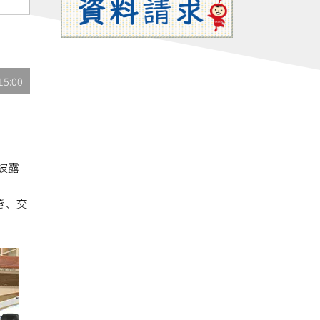
15:00
披露
き、交