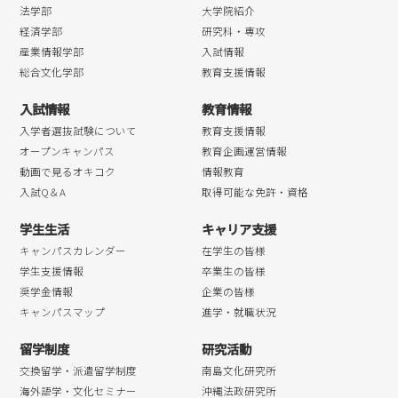
法学部
大学院紹介
経済学部
研究科・専攻
産業情報学部
入試情報
総合文化学部
教育支援情報
入試情報
教育情報
入学者選抜試験について
教育支援情報
オープンキャンパス
教育企画運営情報
動画で見るオキコク
情報教育
入試Q＆A
取得可能な免許・資格
学生生活
キャリア支援
キャンパスカレンダー
在学生の皆様
学生支援情報
卒業生の皆様
奨学金情報
企業の皆様
キャンパスマップ
進学・就職状況
留学制度
研究活動
交換留学・派遣留学制度
南島文化研究所
海外語学・文化セミナー
沖縄法政研究所