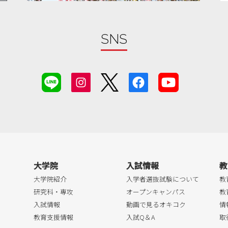
SNS
大学院
入試情報
教
大学院紹介
入学者選抜試験について
教
研究科・専攻
オープンキャンパス
教
入試情報
動画で見るオキコク
情
教育支援情報
入試Q＆A
取