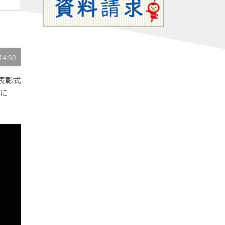
14:50
表彰式
会に