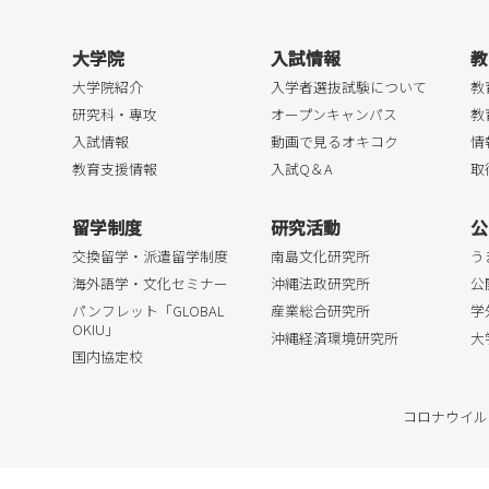
大学院
入試情報
教
大学院紹介
入学者選抜試験について
教
研究科・専攻
オープンキャンパス
教
入試情報
動画で見るオキコク
情
教育支援情報
入試Q＆A
取
留学制度
研究活動
公
交換留学・派遣留学制度
南島文化研究所
う
海外語学・文化セミナー
沖縄法政研究所
公
パンフレット「GLOBAL
産業総合研究所
学
OKIU」
沖縄経済環境研究所
大
国内協定校
コロナウイル