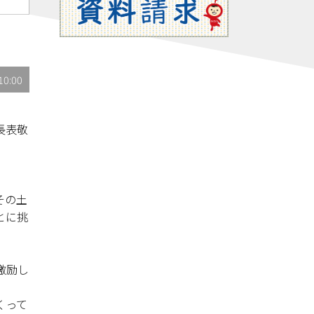
10:00
長表敬
その土
とに挑
激励し
くって