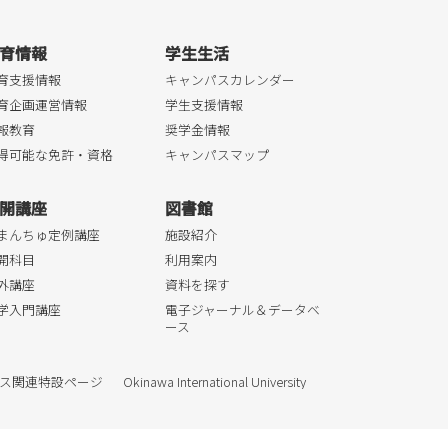
育情報
学生生活
育支援情報
キャンパスカレンダー
育企画運営情報
学生支援情報
報教育
奨学金情報
得可能な免許・資格
キャンパスマップ
開講座
図書館
まんちゅ定例講座
施設紹介
開科目
利用案内
外講座
資料を探す
学入門講座
電子ジャーナル＆データベ
ース
ス関連特設ページ
Okinawa International University