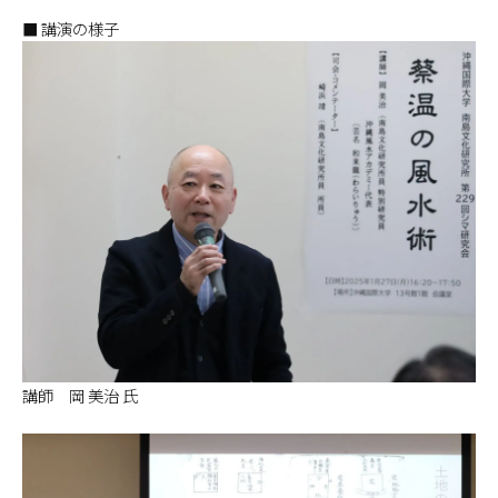
■ 講演の様子
講師 岡 美治 氏