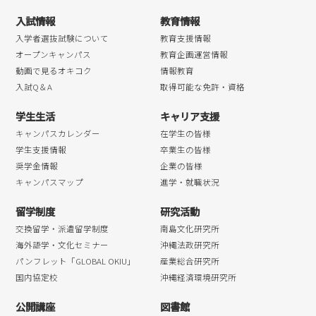
入試情報
教育情報
入学者選抜試験について
教育支援情報
オープンキャンパス
教育企画運営情報
動画で見るオキコク
情報教育
入試Q＆A
取得可能な免許・資格
学生生活
キャリア支援
キャンパスカレンダー
在学生の皆様
学生支援情報
卒業生の皆様
奨学金情報
企業の皆様
キャンパスマップ
進学・就職状況
留学制度
研究活動
交換留学・派遣留学制度
南島文化研究所
海外語学・文化セミナー
沖縄法政研究所
パンフレット「GLOBAL OKIU」
産業総合研究所
国内協定校
沖縄経済環境研究所
公開講座
図書館