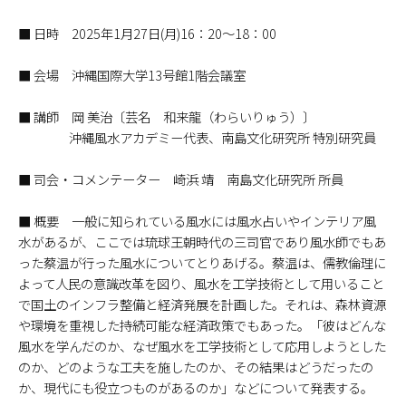
■ 日時 2025年1月27日(月)16：20～18：00
■ 会場 沖縄国際大学13号館1階会議室
■ 講師 岡 美治〔芸名 和来龍（わらいりゅう）〕
沖縄風水アカデミー代表、南島文化研究所 特別研究員
■ 司会・コメンテーター 崎浜 靖 南島文化研究所 所員
■ 概要 一般に知られている風水には風水占いやインテリア風
水があるが、ここでは琉球王朝時代の三司官であり風水師でもあ
った蔡温が行った風水についてとりあげる。蔡温は、儒教倫理に
よって人民の意識改革を図り、風水を工学技術として用いること
で国土のインフラ整備と経済発展を計画した。それは、森林資源
や環境を重視した持続可能な経済政策でもあった。「彼はどんな
風水を学んだのか、なぜ風水を工学技術として応用しようとした
のか、どのような工夫を施したのか、その結果はどうだったの
か、現代にも役立つものがあるのか」などについて発表する。