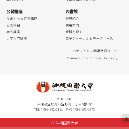
公開講座
図書館
うまんちゅ定例講座
施設紹介
公開科目
利用案内
学外講座
資料を探す
大学入門講座
電子ジャーナル＆データベース
コロナウイルス関連特設ページ
Okinawa International University
〒901-2701
沖縄県宜野湾市宜野湾二丁目6番1号
TEL：098-892-1111 FAX：098-893-3273
▲
(c)沖縄国際大学