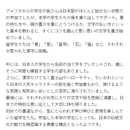
アメリカからの学生の皆さんは日本語がほとんど話せない状態で
の参加でしたが、本学の学生たちが身を乗り出してサポート。筆
の持ち方や、硯の墨汁を筆にどうつけるか、文字の払い方といっ
た基本を教わると、すぐにコツを掴んで思い思いの文字を書き始
めていました。
留学生たちは「喜」「愛」「皇帝」「忍」「猫」など、それぞれ
が惹かれた漢字に挑戦。
中には、日本人の学生から名前の当て字をプレゼントされ、嬉し
そうに何度も練習する学生の姿もありました。
さらに、漢字だけでなく富士山やハローキティ、ちいかわといっ
た日本の人気キャラクターの絵を描く参加者もおり、弾けるよう
な笑顔と和気あいあいとした空気に満たされていました。
最後には、それぞれがお気に入りの文字や絵を色紙に清書し、日
本での特別な思い出として大切に持ち帰りました。
初めての書道ながら、型にとらわれず伸び伸びと表現を楽しんで
いた留学生たち。参加した本学の学生にとっても、日本の伝統文
化の魅力を再認識する貴重な機会となったようです。