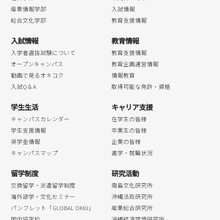
産業情報学部
入試情報
総合文化学部
教育支援情報
入試情報
教育情報
入学者選抜試験について
教育支援情報
オープンキャンパス
教育企画運営情報
動画で見るオキコク
情報教育
入試Q＆A
取得可能な免許・資格
学生生活
キャリア支援
キャンパスカレンダー
在学生の皆様
学生支援情報
卒業生の皆様
奨学金情報
企業の皆様
キャンパスマップ
進学・就職状況
留学制度
研究活動
交換留学・派遣留学制度
南島文化研究所
海外語学・文化セミナー
沖縄法政研究所
パンフレット「GLOBAL OKIU」
産業総合研究所
国内協定校
沖縄経済環境研究所