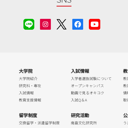
SNS
大学院
入試情報
教
大学院紹介
入学者選抜試験について
教
研究科・専攻
オープンキャンパス
教
入試情報
動画で見るオキコク
情
教育支援情報
入試Q＆A
取
留学制度
研究活動
公
交換留学・派遣留学制度
南島文化研究所
う