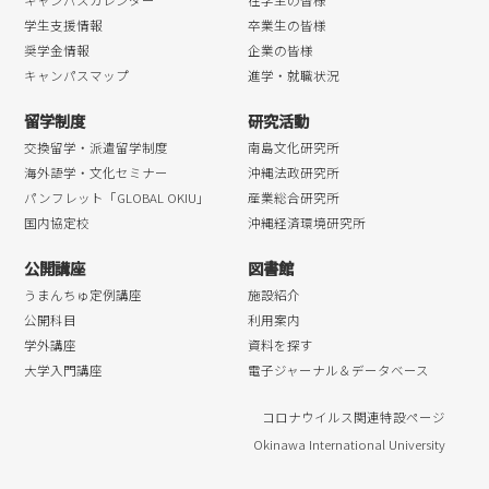
キャンパスカレンダー
在学生の皆様
学生支援情報
卒業生の皆様
奨学金情報
企業の皆様
キャンパスマップ
進学・就職状況
留学制度
研究活動
交換留学・派遣留学制度
南島文化研究所
海外語学・文化セミナー
沖縄法政研究所
パンフレット「GLOBAL OKIU」
産業総合研究所
国内協定校
沖縄経済環境研究所
公開講座
図書館
うまんちゅ定例講座
施設紹介
公開科目
利用案内
学外講座
資料を探す
大学入門講座
電子ジャーナル＆データベース
コロナウイルス関連特設ページ
Okinawa International University