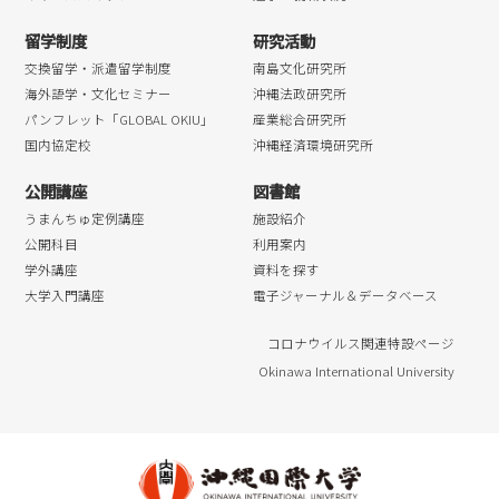
留学制度
研究活動
交換留学・派遣留学制度
南島文化研究所
海外語学・文化セミナー
沖縄法政研究所
パンフレット「GLOBAL OKIU」
産業総合研究所
国内協定校
沖縄経済環境研究所
公開講座
図書館
うまんちゅ定例講座
施設紹介
公開科目
利用案内
学外講座
資料を探す
大学入門講座
電子ジャーナル＆データベース
コロナウイルス関連特設ページ
Okinawa International University