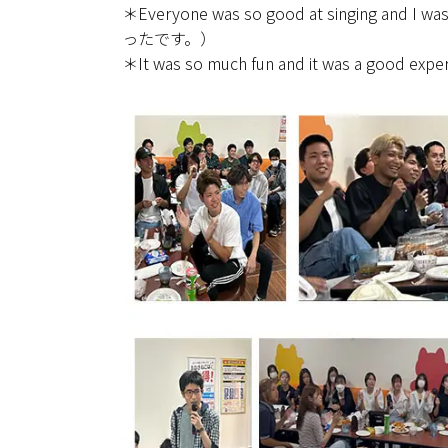
＊Everyone was so good at singing 
ったです。）
＊It was so much fun and it was a