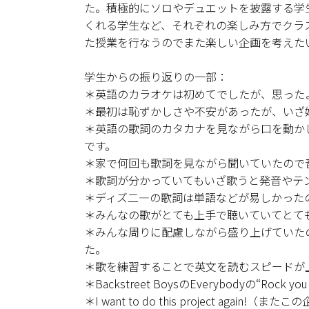
た。積極的にソロやデュエットを披露する学
くれる学生など、それぞれの楽しみ方でクラ
た授業を行なうのでまた楽しい企画を考えた
学生からの振り返りの一部：
＊英語のカラオケは初めてでしたが、思った
＊最初は恥ずかしさや不安があったが、いざ
＊英語の歌詞のカタカナを見ながら口を動か
です。
＊家で何回も歌詞を見ながら聞いていたので
＊歌詞が分かっていてもいざ歌うと発音やテ
＊ディズ二―の歌詞は単語などが易しかった
＊みんなの歌がとても上手で聴いていてとて
＊みんな周りに配慮しながら盛り上げていた
た。
＊歌を練習することで英文を読むスピードが
＊Backstreet BoysのEverybodyの“Ro
＊I want to do this project again