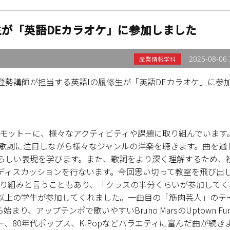
生が「英語DEカラオケ」に参加しました
2025-08-06 
産業情報学科
勢講師が担当する英語Ⅰの履修生が「英語DEカラオケ」に参
モットーに、様々なアクティビティや課題に取り組んでいます
、特に歌詞に注目しながら様々なジャンルの洋楽を聴きます。曲を通
らしい表現を学びます。また、歌詞をより深く理解するため、
ディスカッションを行ないます。今回思い切って教室を飛び出
取り組みと言うこともあり、「クラスの半分くらいが参加してく
以上の学生が参加してくれました。一曲目の「筋肉芸人」のテ
feから始まり、アップテンポで歌いやすいBruno MarsのUptown Fu
、80年代ポップス、K-Popなどバラエティに富んだ曲が続き