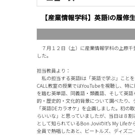
【産業情報学科】英語Ⅰの履修
７月１２日（土）に産業情報学科の上原千登
した。
担当教員より：
私の担当する英語Ⅰは「英語で学ぶ」ことを
CALL教室の授業ではYouTubeを視聴し
を踏む英単語、同義語・類義語、そして英語
的・歴史的・文化的背景について調べたり、
「英語DEカラオケ」を企画しました。初の
らいいな」と思っていましたが、当日は８割
として知られているBon JoviのIt’s My Li
全員で熱唱したあと、ビートルズ、ディズ二―