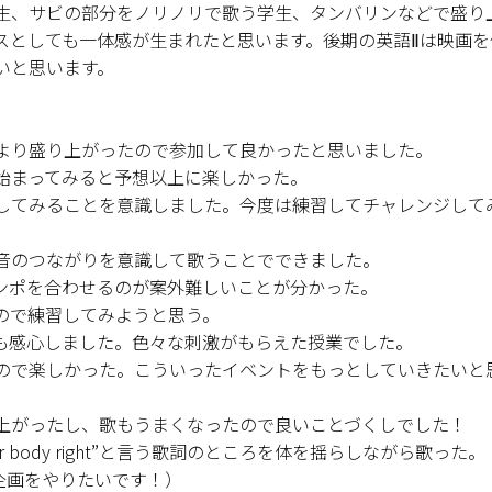
生、サビの部分をノリノリで歌う学生、タンバリンなどで盛り
スとしても一体感が生まれたと思います。後期の英語Ⅱは映画を
いと思います。
より盛り上がったので参加して良かったと思いました。
始まってみると予想以上に楽しかった。
してみることを意識しました。今度は練習してチャレンジして
音のつながりを意識して歌うことでできました。
ンポを合わせるのが案外難しいことが分かった。
ので練習してみようと思う。
も感心しました。色々な刺激がもらえた授業でした。
ので楽しかった。こういったイベントをもっとしていきたいと
上がったし、歌もうまくなったので良いことづくしでした！
ck your body right”と言う歌詞のところを体を揺らしながら歌った。
!（またこの企画をやりたいです！）