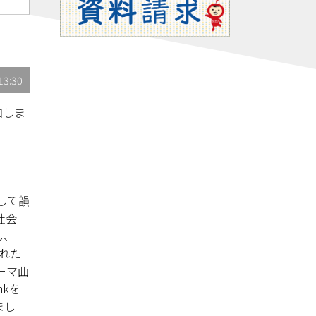
13:30
加しま
。
して韻
社会
し、
れた
ーマ曲
nkを
まし