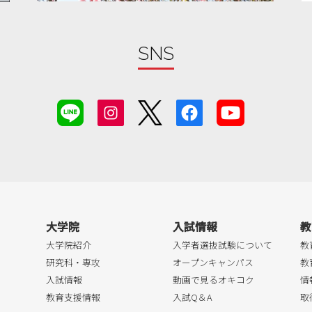
SNS
大学院
入試情報
教
大学院紹介
入学者選抜試験について
教
研究科・専攻
オープンキャンパス
教
入試情報
動画で見るオキコク
情
教育支援情報
入試Q＆A
取