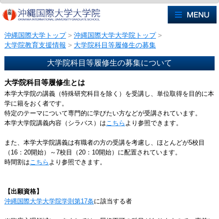
沖縄国際大学トップ
>
沖縄国際大学大学院トップ
>
大学院教育支援情報
>
大学院科目等履修生の募集
大学院科目等履修生の募集について
大学院科目等履修生とは
本学大学院の講義（特殊研究科目を除く）を受講し、単位取得を目的に本
学に籍をおく者です。
特定のテーマについて専門的に学びたい方などが受講されています。
本学大学院講義内容（シラバス）は
こちら
より参照できます。
また、本学大学院講義は有職者の方の受講を考慮し、ほとんどが5校目
（16：20開始）～7校目（20：10開始）に配置されています。
時間割は
こちら
より参照できます。
【出願資格】
沖縄国際大学大学院学則第17条
に該当する者