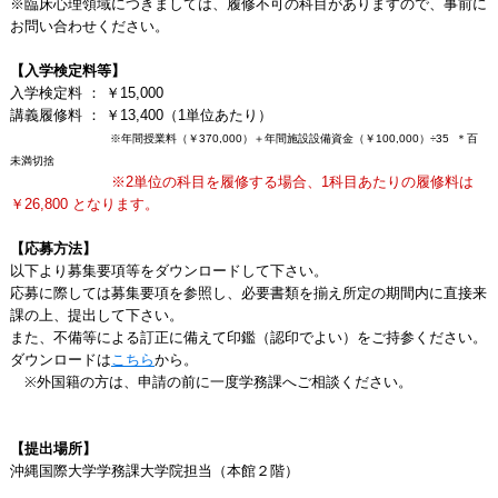
※臨床心理領域につきましては、履修不可の科目がありますので、事前に
お問い合わせください。
【入学検定料等】
入学検定料 ： ￥15,000
講義履修料 ： ￥13,400（1単位あたり）
※年間授業料（￥370,000）＋年間施設設備資金（￥100,000）÷35 ＊百
未満切捨
※2単位の科目を履修する場合、1科目あたりの履修料は
￥26,800 となります。
【応募方法】
以下より募集要項等をダウンロードして下さい。
応募に際しては募集要項を参照し、必要書類を揃え所定の期間内に直接来
課の上、提出して下さい。
また、不備等による訂正に備えて印鑑（認印でよい）をご持参ください。
ダウンロードは
こちら
から。
※外国籍の方は、申請の前に一度学務課へご相談ください。
【提出場所】
沖縄国際大学学務課大学院担当（本館２階）