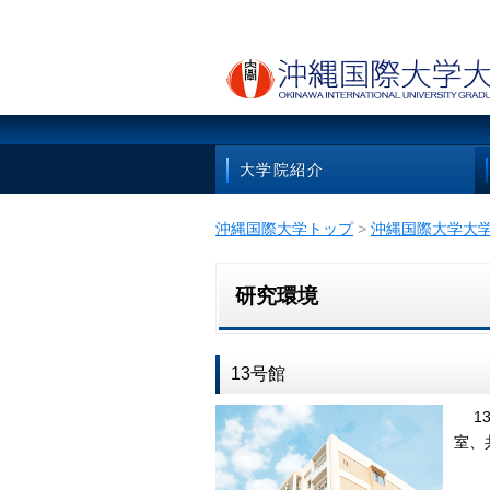
大学院紹介
沖縄国際大学トップ
>
沖縄国際大学大
研究環境
13号館
13
室、