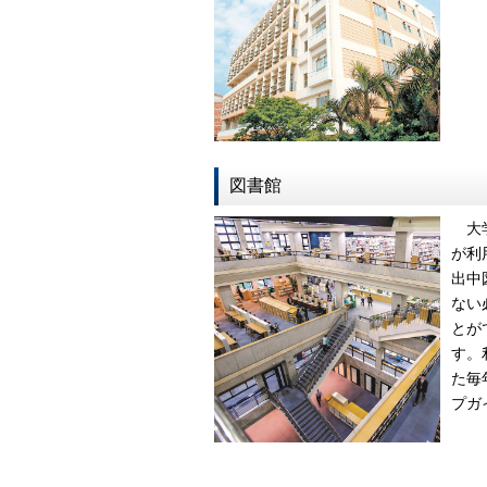
図書館
大学
が利
出中
ない
とが
す。
た毎
プガ