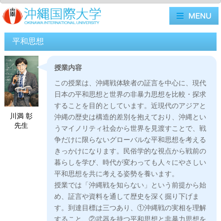
平和思想
授業内容
この授業は、沖縄戦体験者の証言を中心に、現代
日本の平和思想と世界の非暴力思想を比較・探求
することを目的としています。近現代のアジアと
川満 彰
沖縄の歴史は構造的差別を抱えており、沖縄とい
先生
うマイノリティ社会から世界を見渡すことで、戦
争だけに限らないグローバルな平和思想を考える
きっかけになります。民俗学的な視点から戦前の
暮らしを学び、時代が変わっても人々にやさしい
平和思想を共に考える姿勢を養います。
授業では「沖縄戦を知らない」という前提から始
め、証言や資料を通して歴史を深く掘り下げま
す。到達目標は三つあり、①沖縄戦の実相を理解
すること、②武器を持つ平和思想と非暴力思想を