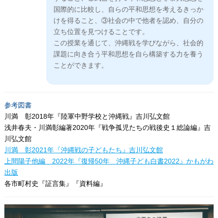
国際的に比較し、自らの平和思想を考えるきっか
けを得ること、③社会の中で他者を認め、自分の
立ち位置を見つけることです。
この授業を通じて、沖縄戦を学びながら、社会的
課題に向き合う平和思想を自ら構築する力を養う
ことができます。
参考図書
川満 彰2018年『陸軍中野学校と沖縄戦』吉川弘文館
浅井春夫・川満彰編著2020年『戦争孤児たちの戦後史１総論編』吉
川弘文館
川満 彰2021年『沖縄戦の子どもたち』吉川弘文館
上間陽子他編 2022年『復帰50年 沖縄子ども白書2022』かもがわ
出版
各市町村史『証言集』『資料編』