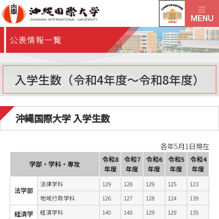
入学生数（令和4年度～令和8年度）
沖縄国際大学 入学生数
各年5月1日現在
令和8
令和7
令和6
令和5
令和4
学部・学科・専攻
年度
年度
年度
年度
年度
法律学科
129
128
129
125
123
法学部
地域行政学科
126
127
128
124
139
経済学科
140
140
129
129
135
経済学