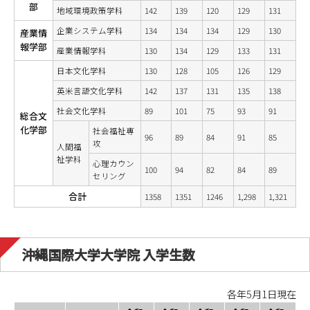
部
地域環境政策学科
142
139
120
129
131
企業システム学科
134
134
134
129
130
産業情
報学部
産業情報学科
130
134
129
133
131
日本文化学科
130
128
105
126
129
英米言語文化学科
142
137
131
135
138
社会文化学科
89
101
75
93
91
総合文
化学部
社会福祉専
96
89
84
91
85
攻
人間福
祉学科
心理カウン
100
94
82
84
89
セリング
合計
1358
1351
1246
1,298
1,321
沖縄国際大学大学院 入学生数
各年5月1日現在