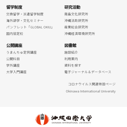
留学制度
研究活動
交換留学・派遣留学制度
南島文化研究所
海外語学・文化セミナー
沖縄法政研究所
パンフレット「GLOBAL OKIU」
産業総合研究所
国内協定校
沖縄経済環境研究所
公開講座
図書館
うまんちゅ定例講座
施設紹介
公開科目
利用案内
学外講座
資料を探す
大学入門講座
電子ジャーナル＆データベース
コロナウイルス関連特設ページ
Okinawa International University