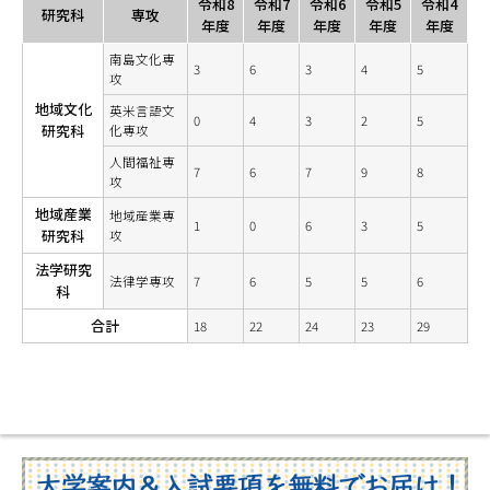
令和8
令和7
令和6
令和5
令和4
研究科
専攻
年度
年度
年度
年度
年度
南島文化専
3
6
3
4
5
攻
地域文化
英米言語文
0
4
3
2
5
研究科
化専攻
人間福祉専
7
6
7
9
8
攻
地域産業
地域産業専
1
0
6
3
5
研究科
攻
法学研究
法律学専攻
7
6
5
5
6
科
合計
18
22
24
23
29