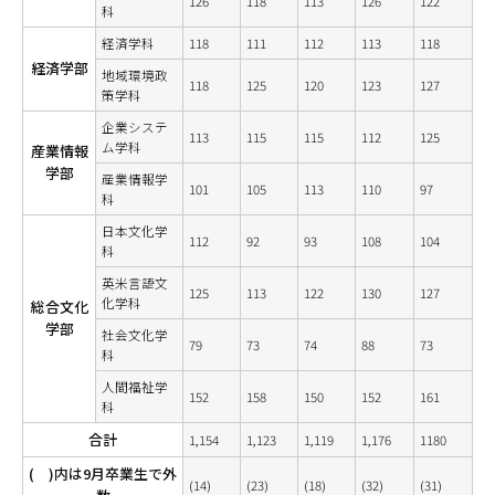
126
118
113
126
122
科
経済学科
118
111
112
113
118
経済学部
地域環境政
118
125
120
123
127
策学科
企業システ
113
115
115
112
125
ム学科
産業情報
学部
産業情報学
101
105
113
110
97
科
日本文化学
112
92
93
108
104
科
英米言語文
125
113
122
130
127
化学科
総合文化
学部
社会文化学
79
73
74
88
73
科
人間福祉学
152
158
150
152
161
科
合計
1,154
1,123
1,119
1,176
1180
( )内は9月卒業生で外
(14)
(23)
(18)
(32)
(31)