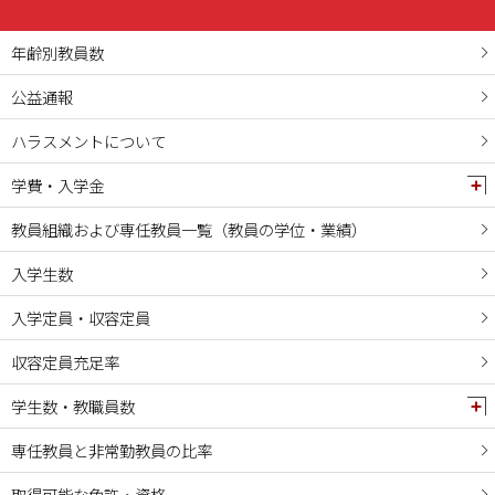
年齢別教員数
公益通報
ハラスメントについて
学費・入学金
教員組織および専任教員一覧（教員の学位・業績）
入学生数
入学定員・収容定員
収容定員充足率
学生数・教職員数
専任教員と非常勤教員の比率
取得可能な免許・資格