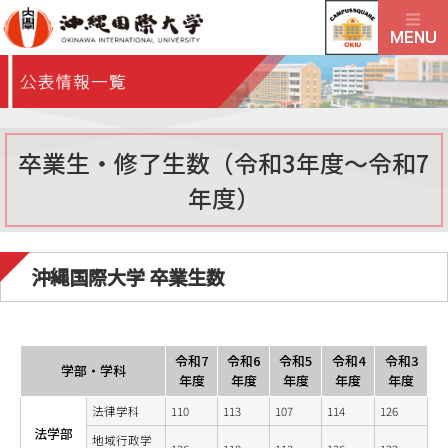
卒業生・修了生数（令和3年度～令和7
年度）
沖縄国際大学 卒業生数
令和7
令和6
令和5
令和4
令和3
学部・学科
年度
年度
年度
年度
年度
法律学科
110
113
107
114
126
法学部
地域行政学