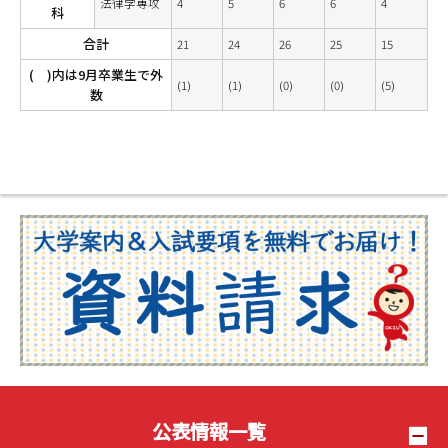
法律学専攻
4
5
6
6
4
科
合計
21
24
26
25
15
( )内は9月卒業生で外
(1)
(1)
(0)
(0)
(5)
数
公表情報一覧