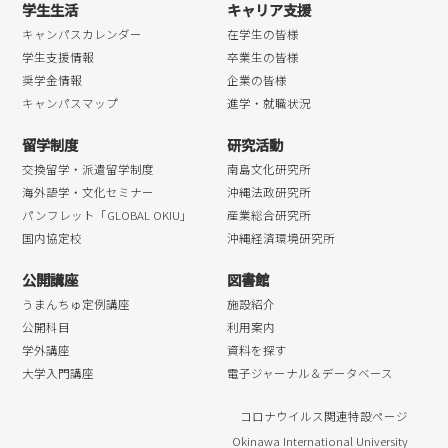
学生生活
キャリア支援
キャンパスカレンダー
在学生の皆様
学生支援情報
卒業生の皆様
奨学金情報
企業の皆様
キャンパスマップ
進学・就職状況
留学制度
研究活動
交換留学・派遣留学制度
南島文化研究所
海外語学・文化セミナー
沖縄法政研究所
パンフレット「GLOBAL OKIU」
産業総合研究所
国内協定校
沖縄経済環境研究所
公開講座
図書館
うまんちゅ定例講座
施設紹介
公開科目
利用案内
学外講座
資料を探す
大学入門講座
電子ジャーナル＆データベース
コロナウイルス関連特設ページ
Okinawa International University