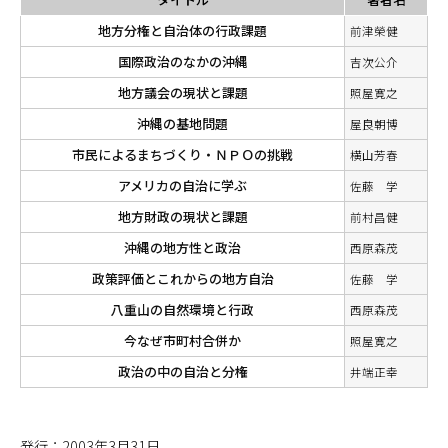
地方分権と自治体の行政課題
前津榮健
国際政治のなかの沖縄
吉次公介
地方議会の現状と課題
照屋寛之
沖縄の基地問題
屋良朝博
市民によるまちづくり・ＮＰＯの挑戦
横山芳春
アメリカの自治に学ぶ
佐藤 学
地方財政の現状と課題
前村昌健
沖縄の地方性と政治
西原森茂
政策評価とこれからの地方自治
佐藤 学
八重山の自然環境と行政
西原森茂
今なぜ市町村合併か
照屋寛之
政治の中の自治と分権
井端正幸
発行：2003年3月31日