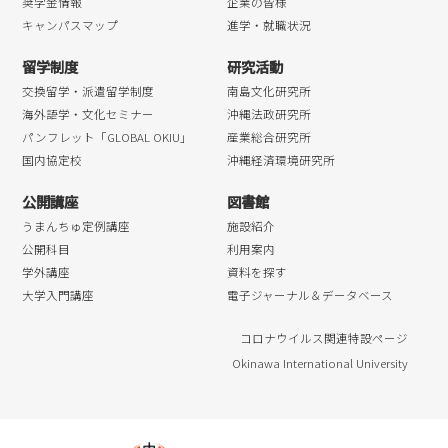
奨学金情報
企業の皆様
キャンパスマップ
進学・就職状況
留学制度
研究活動
交換留学・派遣留学制度
南島文化研究所
海外語学・文化セミナー
沖縄法政研究所
パンフレット「GLOBAL OKIU」
産業総合研究所
国内協定校
沖縄経済環境研究所
公開講座
図書館
うまんちゅ定例講座
施設紹介
公開科目
利用案内
学外講座
資料を探す
大学入門講座
電子ジャーナル＆データベース
コロナウイルス関連特設ページ
Okinawa International University