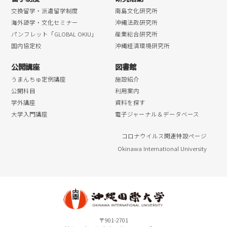
交換留学・派遣留学制度
南島文化研究所
海外語学・文化セミナー
沖縄法政研究所
パンフレット「GLOBAL OKIU」
産業総合研究所
国内協定校
沖縄経済環境研究所
公開講座
図書館
うまんちゅ定例講座
施設紹介
公開科目
利用案内
学外講座
資料を探す
大学入門講座
電子ジャーナル＆データベース
コロナウイルス関連特設ページ
Okinawa International University
〒901-2701