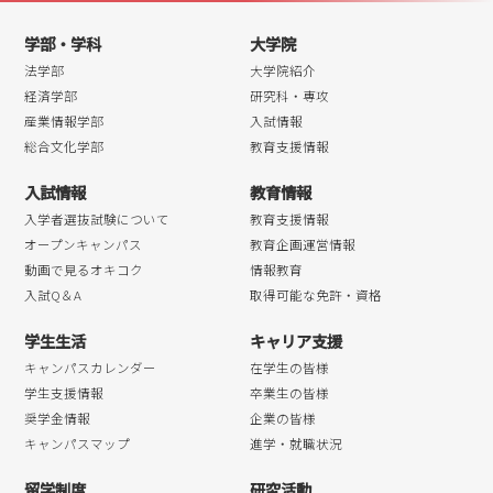
学部・学科
大学院
法学部
大学院紹介
経済学部
研究科・専攻
産業情報学部
入試情報
総合文化学部
教育支援情報
入試情報
教育情報
入学者選抜試験について
教育支援情報
オープンキャンパス
教育企画運営情報
動画で見るオキコク
情報教育
入試Q＆A
取得可能な免許・資格
学生生活
キャリア支援
キャンパスカレンダー
在学生の皆様
学生支援情報
卒業生の皆様
奨学金情報
企業の皆様
キャンパスマップ
進学・就職状況
留学制度
研究活動