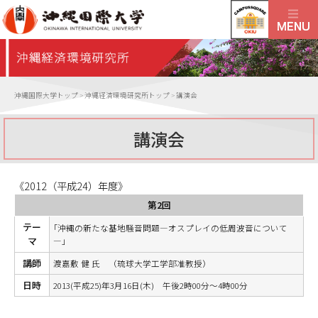
沖縄国際大学トップ
>
沖縄経済環境研究所トップ
>
講演会
講演会
《2012（平成24）年度》
第2回
テー
｢沖縄の新たな基地騒音問題―オスプレイの低周波音について
マ
―｣
講師
渡嘉敷 健 氏 （琉球大学工学部准教授）
日時
2013(平成25)年3月16日(木) 午後2時00分～4時00分