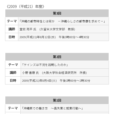
《2009（平成21）年度》
第3回
テーマ
｢沖縄の都市特性とは何か －沖縄らしさの都市像を求めて－｣
講師
堂前 亮平 氏 (久留米大学文学部 教授)
日時
2009(平成21)年8月12日(水) 午後3時00分～4時30分
第2回
テーマ
｢ケインズは不況を説明したのか｣
講師
小野 善康 氏 (大阪大学社会経済研究所 所長)
日時
2009(平成21)年8月4日(火) 午後1時00分～2時30分
第1回
テーマ
｢沖縄県での働き方 ～高失業と就業行動～｣