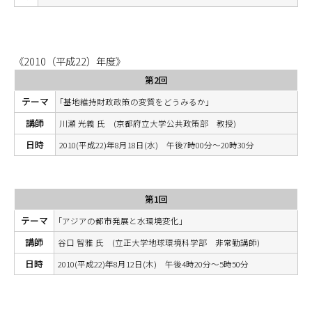
《2010（平成22）年度》
第2回
テーマ
｢基地維持財政政策の変質をどうみるか｣
講師
川瀬 光義 氏 (京都府立大学公共政策部 教授)
日時
2010(平成22)年8月18日(水) 午後7時00分～20時30分
第1回
テーマ
｢アジアの都市発展と水環境変化｣
講師
谷口 智雅 氏 (立正大学地球環境科学部 非常勤講師)
日時
2010(平成22)年8月12日(木) 午後4時20分～5時50分