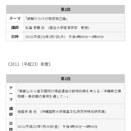
第1回
テーマ
｢誤解だらけの琉球独立論｣
講師
松島 泰勝 氏 (龍谷大学経済学部 教授)
日時
2013(平成25)年3月7日(木) 午後4時00分～6時00分
《2011（平成23）年度》
第1回
テ
｢新都心から普天間飛行場返還後の跡地利用を考える―沖縄県立博
ー
物館・美術館の事例を通して―｣
マ
講
後田多 敦 氏 (沖縄国際大学南島文化研究所特別研究員)
師
日
2011(平成23)年7月29日(金) 午後4時30分～6時00分
時