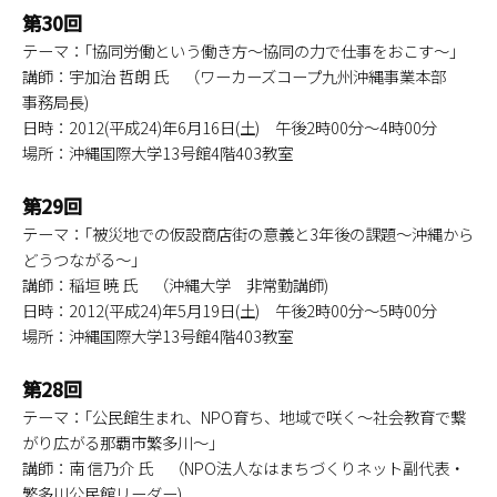
第30回
テーマ：｢協同労働という働き方～協同の力で仕事をおこす～｣
講師：宇加治 哲朗 氏 （ワーカーズコープ九州沖縄事業本部
事務局長)
日時：2012(平成24)年6月16日(土) 午後2時00分～4時00分
場所：沖縄国際大学13号館4階403教室
第29回
テーマ：｢被災地での仮設商店街の意義と3年後の課題～沖縄から
どうつながる～｣
講師：稲垣 暁 氏 （沖縄大学 非常勤講師)
日時：2012(平成24)年5月19日(土) 午後2時00分～5時00分
場所：沖縄国際大学13号館4階403教室
第28回
テーマ：｢公民館生まれ、NPO育ち、地域で咲く～社会教育で繋
がり広がる那覇市繁多川～｣
講師：南 信乃介 氏 （NPO法人なはまちづくりネット副代表・
繁多川公民館リーダー)