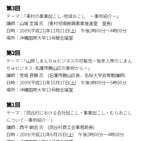
第3回
テーマ：｢東村の事業起こし･地域おこし －事例紹介－｣
講師：山城 定雄 氏 (東村役場振興事業推進室 室長)
日時：2009(平成21)年11月21日(土) 午後2時00分～4時00分
場所：沖縄国際大学13号館会議室
第2回
テーマ：｢山原しまんちゅビジネスの可能性－皆家人衆のしまん
ちゅビジネス･名護市勝山区の事例から－｣
講師：宮城 良勝 氏 (名護市勝山区長、名桜大学非常勤講師)
日時：2009(平成21)年10月17日(土) 午後3時00分～5時00分
場所：沖縄国際大学13号館会議室
第1回
テーマ：｢読谷村における会社起こし・事業起こし・むらおこし
について―事例紹介―｣
講師：西平 朝吉 氏 (読谷村商工会事務局長)
日時：2009(平成21)年6月20日(土) 午後2時00分～4時00分