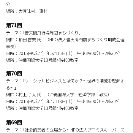
分
場所：大宜味村、東村
第71回
テーマ：｢普天間飛行場周辺まちづくり｣
講師：柏田 吉美 氏 （NPO法人普天間門前まちづくり期成会理
事長）
日時：2015(平成27）年5月16日(土) 午後1時00分～2時30分
場所：沖縄国際大学13号館4階403教室
第70回
テーマ：｢ソーシャルビジネスとは何か？～世界の潮流を理解す
る～｣
講師：村上 了太 氏 （沖縄国際大学 経済学部 教授）
日時：2015(平成27）年4月18日(土) 午後1時00分～2時30分
場所：沖縄国際大学13号館4階403教室
第69回
テーマ：｢社会的弱者の立場から～NPO法人プロミスキーパーズ