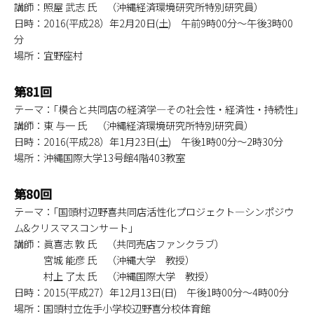
講師：照屋 武志 氏 （沖縄経済環境研究所特別研究員）
日時：2016(平成28）年2月20日(土) 午前9時00分～午後3時00
分
場所：宜野座村
第81回
テーマ：｢模合と共同店の経済学―その社会性・経済性・持続性｣
講師：東 与一 氏 （沖縄経済環境研究所特別研究員）
日時：2016(平成28）年1月23日(土) 午後1時00分～2時30分
場所：沖縄国際大学13号館4階403教室
第80回
テーマ：｢国頭村辺野喜共同店活性化プロジェクト―シンポジウ
ム&クリスマスコンサート｣
講師：眞喜志 敦 氏 （共同売店ファンクラブ）
宮城 能彦 氏 （沖縄大学 教授）
村上 了太 氏 （沖縄国際大学 教授）
日時：2015(平成27）年12月13日(日) 午後1時00分～4時00分
場所：国頭村立佐手小学校辺野喜分校体育館