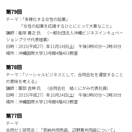
第79回
テーマ：｢多様化する女性の起業｣
「女性の起業を応援するひとにとって大事なこと」
講師：能塚 善之 氏 （一般社団法人沖縄ビジネスインキュベー
ションプラザ代表理事）
日時：2015(平成27）年11月14日(土) 午後1時00分～2時30分
場所：沖縄国際大学13号館4階403教室
第78回
テーマ：｢ソーシャルビジネスとして、合同会社を運営すること
の意味を考える｣
講師：服部 吉伸 氏 （合同会社 結くにがみ代表社員）
日時：2015(平成27）年10月24日(土) 午後1時00分～2時30分
場所：沖縄国際大学13号館4階403教室
第77回
テーマ
合同ゼミ研究会：「恩納共同売店、辺野喜共同店について」