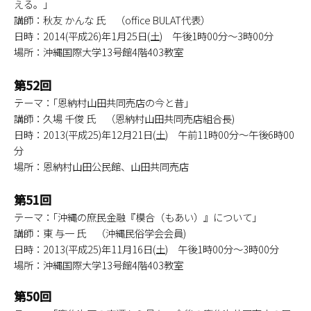
える。｣
講師：秋友 かんな 氏 （office BULAT代表）
日時：2014(平成26)年1月25日(土) 午後1時00分～3時00分
場所：沖縄国際大学13号館4階403教室
第52回
テーマ：｢恩納村山田共同売店の今と昔｣
講師：久場 千俊 氏 （恩納村山田共同売店組合長)
日時：2013(平成25)年12月21日(土) 午前11時00分～午後6時00
分
場所：恩納村山田公民館、山田共同売店
第51回
テーマ：｢沖縄の庶民金融『模合（もあい）』について｣
講師：東 与一 氏 （沖縄民俗学会会員)
日時：2013(平成25)年11月16日(土) 午後1時00分～3時00分
場所：沖縄国際大学13号館4階403教室
第50回