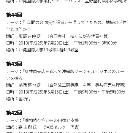
場所：沖縄国際大学東村セミナーハウス、宜野座村漢那区事務所
第44回
テーマ：｢1年間の合同会社運営から見えてきたもの。地域の活性
化とは何か？｣
講師：服部 吉伸 氏 （合同会社 結くにがみ代表社員)
日時：2013(平成25)年7月20日(土) 午後1時00分～3時00分
場所：沖縄国際大学13号館4階403教室
第43回
テーマ：｢奥共同売店を巡って沖縄版ソーシャルビジネスのルー
ツを探る｣
講師：糸満 盛也 氏 （自然流工房奥庵 主宰、奥共同売店理事)
日時：2013(平成25)年6月15日(土) 午前9時00分～午後5時00分
場所：国頭村
第42回
テーマ：｢薬物依存症からの回復と支援｣
講師：森 広樹 氏 （沖縄ダルク 代表)