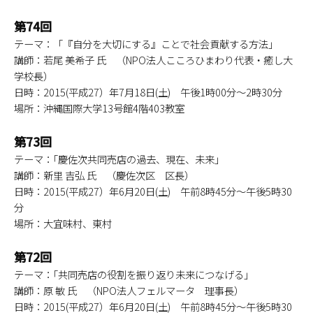
第74回
テーマ：「『自分を大切にする』ことで社会貢献する方法｣
講師：若尾 美希子 氏 （NPO法人こころひまわり代表・癒し大
学校長）
日時：2015(平成27）年7月18日(土) 午後1時00分～2時30分
場所：沖縄国際大学13号館4階403教室
第73回
テーマ：｢慶佐次共同売店の過去、現在、未来｣
講師：新里 吉弘 氏 （慶佐次区 区長）
日時：2015(平成27）年6月20日(土) 午前8時45分～午後5時30
分
場所：大宜味村、東村
第72回
テーマ：｢共同売店の役割を振り返り未来につなげる｣
講師：原 敏 氏 （NPO法人フェルマータ 理事長）
日時：2015(平成27）年6月20日(土) 午前8時45分～午後5時30