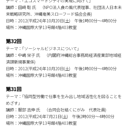
テーマ：｢エコスマートシティの実現に向けて｣
講師：田崎 聡 氏 （NPO法人食の風代表理事、社団法人日本未
来戦略研究所、沖縄奄美スローフード協会会長)
日時：2012(平成24)年10月20日(土) 午後1時00分～4時00分
場所：沖縄国際大学13号館4階403教室
第32回
テーマ：｢ソーシャルビジネスについて｣
講師：中嶋 栄子 氏 （内閣府沖縄総合事務局経済産業部地域経
済課新規事業係)
日時：2012(平成24)年10月20日(土) 午後1時00分～4時00分
場所：沖縄国際大学13号館4階403教室
第31回
テーマ：｢協同型労働で仕事を生み出し地域活性化を図ることを
めざす｣
講師：服部 吉伸 氏 （合同会社結くにがみ 代表社員)
日時：2012(平成24)年7月21日(土) 午後2時00分～4時00分
場所：沖縄国際大学13号館4階403教室