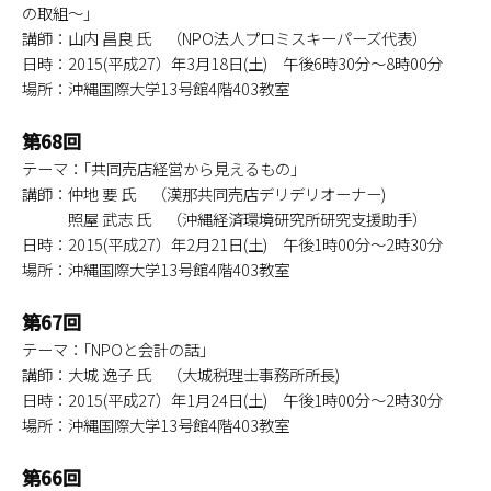
の取組～｣
講師：山内 昌良 氏 （NPO法人プロミスキーパーズ代表）
日時：2015(平成27）年3月18日(土) 午後6時30分～8時00分
場所：沖縄国際大学13号館4階403教室
第68回
テーマ：｢共同売店経営から見えるもの｣
講師：仲地 要 氏 （漢那共同売店デリデリオーナー)
照屋 武志 氏 （沖縄経済環境研究所研究支援助手）
日時：2015(平成27）年2月21日(土) 午後1時00分～2時30分
場所：沖縄国際大学13号館4階403教室
第67回
テーマ：｢NPOと会計の話｣
講師：大城 逸子 氏 （大城税理士事務所所長)
日時：2015(平成27）年1月24日(土) 午後1時00分～2時30分
場所：沖縄国際大学13号館4階403教室
第66回