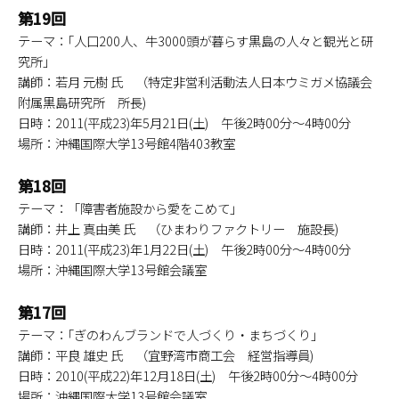
第19回
テーマ：｢人口200人、牛3000頭が暮らす黒島の人々と観光と研
究所｣
講師：若月 元樹 氏 （特定非営利活動法人日本ウミガメ協議会
附属黒島研究所 所長)
日時：2011(平成23)年5月21日(土) 午後2時00分～4時00分
場所：沖縄国際大学13号館4階403教室
第18回
テーマ：「障害者施設から愛をこめて｣
講師：井上 真由美 氏 （ひまわりファクトリー 施設長)
日時：2011(平成23)年1月22日(土) 午後2時00分～4時00分
場所：沖縄国際大学13号館会議室
第17回
テーマ：｢ぎのわんブランドで人づくり・まちづくり｣
講師：平良 雄史 氏 （宜野湾市商工会 経営指導員)
日時：2010(平成22)年12月18日(土) 午後2時00分～4時00分
場所：沖縄国際大学13号館会議室