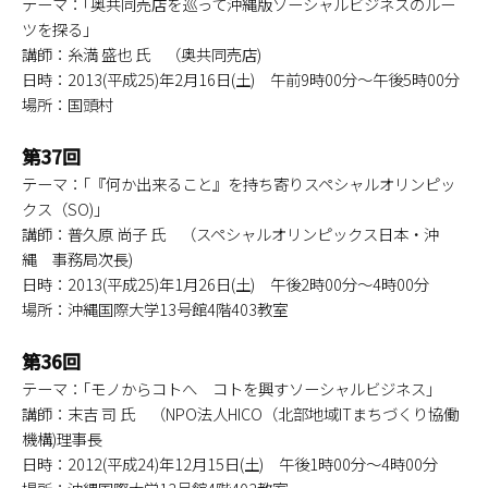
テーマ：｢奥共同売店を巡って沖縄版ソーシャルビジネスのルー
ツを探る｣
講師：糸満 盛也 氏 （奥共同売店)
日時：2013(平成25)年2月16日(土) 午前9時00分～午後5時00分
場所：国頭村
第37回
テーマ：｢『何か出来ること』を持ち寄りスペシャルオリンピッ
クス（SO)｣
講師：普久原 尚子 氏 （スペシャルオリンピックス日本・沖
縄 事務局次長)
日時：2013(平成25)年1月26日(土) 午後2時00分～4時00分
場所：沖縄国際大学13号館4階403教室
第36回
テーマ：｢モノからコトへ コトを興すソーシャルビジネス｣
講師：末吉 司 氏 （NPO法人HICO（北部地域ITまちづくり協働
機構)理事長
日時：2012(平成24)年12月15日(土) 午後1時00分～4時00分