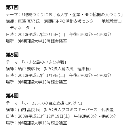
第7回
テーマ：｢地域づくりにおける大学・企業・NPO協働の人づくり｣
講師：東濱 克紀 氏 (那覇市NPO活動支援センター 地域教育コ
ーディネーター)
日時：2010(平成22)年2月6日(土) 午後2時00分～4時00分
場所：沖縄国際大学13号館会議室
第5回
テーマ：｢小さな島の小さな挑戦｣
講師：納戸 義彦 氏 (NPO法人島の風 理事長)
日時：2010(平成22)年1月9日(土) 午後2時00分～4時00分
場所：沖縄国際大学13号館会議室
第4回
テーマ：｢ホームレスの自立支援に向けて｣
講師：山内 昌良 氏 (NPO法人プロミスキーパーズ 代表者)
日時：2009(平成21)年12月19日(土) 午後2時00分～4時00分
場所：沖縄国際大学13号館会議室