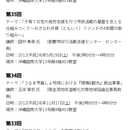
場所：沖縄国際大学13号館4階403教室
第35回
テーマ：｢子育て女性の就労支援を行う市民活動の基盤を支える
仕組みつくり～おきなわ共育（ともいく）ファンドの4年間の取
り組み～｣
講師：田中 美幸 氏 （那覇市NPO活動支援センター センター
長)
日時：2012(平成24)年5月19日(土) 午後2時00分～4時00分
場所：沖縄国際大学13号館4階403教室
第34回
テーマ：｢うるま市島しょ地域における『環境&観光』創出事業｣
講師：玉栄 章宏 氏 （環金湾地球温暖化対策地域協議会事務局
長)
日時：2012(平成24)年11月17日(土) 午後2時00分～4時00分
場所：沖縄国際大学13号館4階403教室
第33回