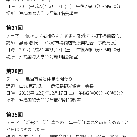
日時：2011(平成23)年3月17日(土) 午後2時00分～5時00分
場所：沖縄国際大学13号館1階会議室
第27回
テーマ：｢懐かしい昭和のたたずまいを残す栄町市場商店街｣
講師：黒島 浩 氏 （栄町市場商店街振興組合 事務局長）
日時：2012(平成24)年3月17日(土) 午後2時00分～5時00分
場所：沖縄国際大学13号館1階会議室
第26回
テーマ：｢民泊事業と住民の関わり｣
講師：山城 克己 氏 （伊江島観光協会 会長)
日時：2011(平成23)年12月17日(土) 午後2時00分～6時00分
場所：沖縄国際大学13号館4階403教室
第25回
テーマ：｢新天地、伊江島での10年―伊江島の名前を広めること
からはじめました―」
講師：松本 壮 氏 （株式会社伊江島物産センター 常務取締