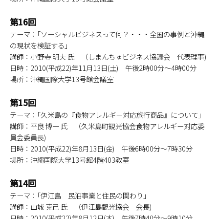
第16回
テーマ：｢ソーシャルビジネスって何？・・・全国の事例と沖縄
の現状を検証する｣
講師：小野寺 明夫 氏 （しまんちゅビジネス協議会 代表理事)
日時：2010(平成22)年11月13日(土) 午後2時00分～4時00分
場所：沖縄国際大学13号館会議室
第15回
テーマ：｢久米島の『食物アレルギー対応旅行商品』について｣
講師：平良 博一 氏 （久米島町観光協会食物アレルギー対応委
員会委員長)
日時：2010(平成22)年8月13日(金) 午後6時00分～7時30分
場所：沖縄国際大学13号館4階403教室
第14回
テーマ：｢伊江島 民泊事業と住民の関わり｣
講師：山城 克己 氏 （伊江島観光協会 会長)
日時：2010(平成22)年8月12日(木) 午後7時40分～9時10分