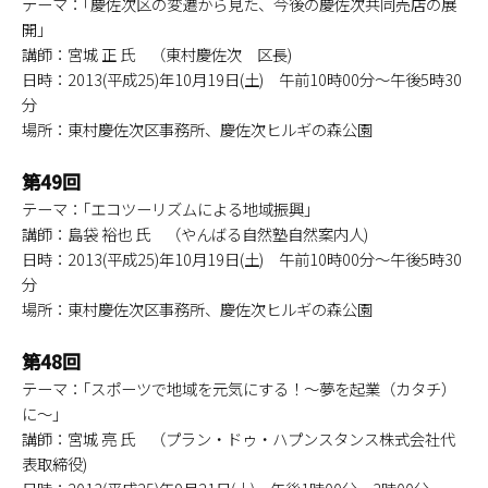
テーマ：｢慶佐次区の変遷から見た、今後の慶佐次共同売店の展
開｣
講師：宮城 正 氏 （東村慶佐次 区長)
日時：2013(平成25)年10月19日(土) 午前10時00分～午後5時30
分
場所：東村慶佐次区事務所、慶佐次ヒルギの森公園
第49回
テーマ：｢エコツーリズムによる地域振興｣
講師：島袋 裕也 氏 （やんばる自然塾自然案内人)
日時：2013(平成25)年10月19日(土) 午前10時00分～午後5時30
分
場所：東村慶佐次区事務所、慶佐次ヒルギの森公園
第48回
テーマ：｢スポーツで地域を元気にする！～夢を起業（カタチ）
に～｣
講師：宮城 亮 氏 （プラン・ドゥ・ハプンスタンス株式会社代
表取締役)