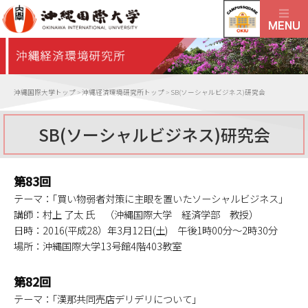
沖縄国際大学トップ
>
沖縄経済環境研究所トップ
>
SB(ソーシャルビジネス)研究会
SB(ソーシャルビジネス)研究会
第83回
テーマ：｢買い物弱者対策に主眼を置いたソーシャルビジネス｣
講師：村上 了太 氏 （沖縄国際大学 経済学部 教授）
日時：2016(平成28）年3月12日(土) 午後1時00分～2時30分
場所：沖縄国際大学13号館4階403教室
第82回
テーマ：｢漢那共同売店デリデリについて｣