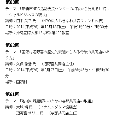
第63回
テーマ：｢那覇市NPO活動支援センターの相談から見える沖縄ソ
ーシャルビジネスの現状｣
講師：田中 美幸 氏 （NPO法人おきなわ共育ファンド代表)
日時：2014(平成26）年10月18日(土) 午後1時00分～2時30分
場所：沖縄国際大学13号館4階403教室
第62回
テーマ：｢国頭村辺野喜の歴史的変遷からみる今後の共同店のあ
り方」
講師：久保 徹浩 氏 （辺野喜共同店主任）
日時：2014(平成26）年9月27日(土) 午前8時45分～午後5時30
分
場所：国頭村
第61回
テーマ：｢地域の課題解決のための与那共同店の取組｣
講師：大城 靖 氏 （ユナムンダクマ協議会)
辺野喜 オリエ 氏 （与那共同店主任）