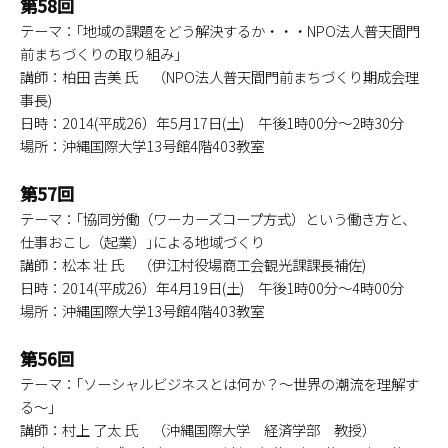
第58回
テーマ：｢地域の課題をどう解決するか・・・NPO法人普天間門
前まちづくりの取り組み｣
講師：柏田 吉美 氏 （NPO法人普天間門前まちづくり期成会理
事長)
日時：2014(平成26）年5月17日(土) 午後1時00分～2時30分
場所：沖縄国際大学13号館4階403教室
第57回
テーマ：｢協同労働（ワーカーズコープ方式）という働き方と、
仕事おこし（起業）｣による地域づくり
講師：松本 壮 氏 （伊江村役場商工会観光課課長補佐)
日時：2014(平成26）年4月19日(土) 午後1時00分～4時00分
場所：沖縄国際大学13号館4階403教室
第56回
テーマ：｢ソーシャルビジネスとは何か？～世界の潮流を理解す
る～｣
講師：村上 了太 氏 （沖縄国際大学 経済学部 教授）