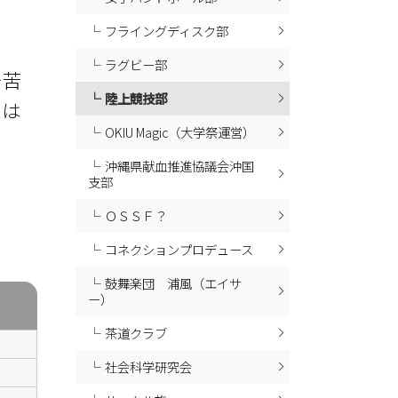
フライングディスク部
ラグビー部
そ苦
陸上競技部
には
OKIU Magic（大学祭運営）
沖縄県献血推進協議会沖国
支部
ＯＳＳＦ？
コネクションプロデュース
鼓舞楽団 浦風（エイサ
ー）
茶道クラブ
社会科学研究会