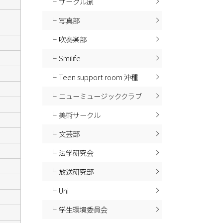
サークル旅
写真部
吹奏楽部
Smilife
Teen support room 沖種
ニューミュージッククラブ
美術サークル
文芸部
法学研究会
放送研究部
Uni
学生環境委員会