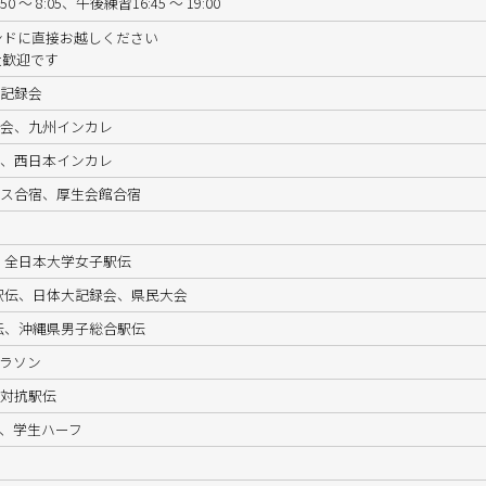
～ 8:05、午後練習16:45 ～ 19:00
ンドに直接お越しください
大歓迎です
念記録会
大会、九州インカレ
会、西日本インカレ
ウス合宿、厚生会館合宿
、全日本大学女子駅伝
駅伝、日体大記録会、県民大会
伝、沖縄県男子総合駅伝
ラソン
郡対抗駅伝
、学生ハーフ