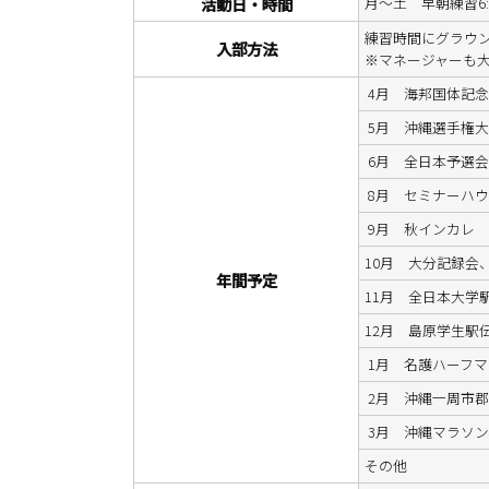
活動日・時間
月～土 早朝練習6:50 
練習時間にグラウ
入部方法
※マネージャーも
4月 海邦国体記
5月 沖縄選手権
6月 全日本予選
8月 セミナーハ
9月 秋インカレ
10月 大分記録会
年間予定
11月 全日本大学
12月 島原学生駅
1月 名護ハーフマ
2月 沖縄一周市
3月 沖縄マラソン
その他