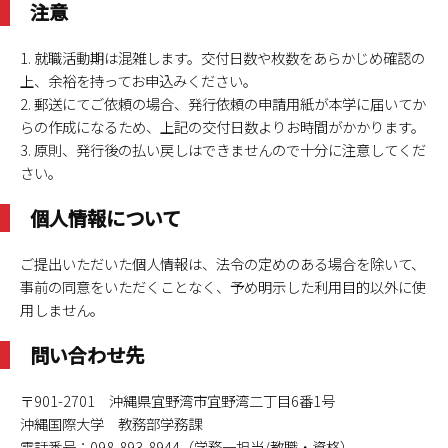
注意
1. 就職活動期は混雑します。交付日数や枚数をあらかじめ確認の
上、余裕を持ってお申込みください。
2. 郵送にてご依頼の場合、発行依頼の申請用紙が本学に届いてか
らの作成になるため、上記の交付日数よりお時間がかかります。
3. 原則、発行後の払い戻しはできませんので十分に注意してくだ
さい。
個人情報について
ご提出いただいた個人情報は、法令の定めのある場合を除いて、
事前の同意をいただくことなく、予め明示した利用目的以外に使
用しません。
問い合わせ先
〒901-2701 沖縄県宜野湾市宜野湾二丁目6番1号
沖縄国際大学 教務部学務課
電話番号：098-893-8944（学務一担当/教職・資格）