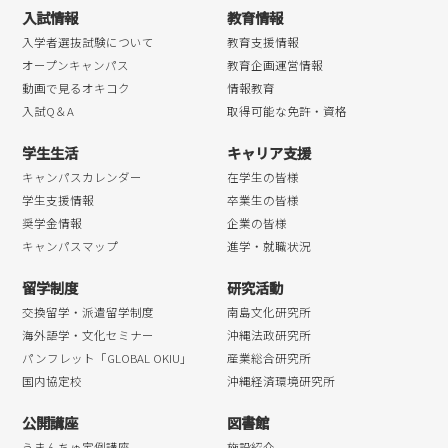
入試情報
教育情報
入学者選抜試験について
教育支援情報
オープンキャンパス
教育企画運営情報
動画で見るオキコク
情報教育
入試Q＆A
取得可能な免許・資格
学生生活
キャリア支援
キャンパスカレンダー
在学生の皆様
学生支援情報
卒業生の皆様
奨学金情報
企業の皆様
キャンパスマップ
進学・就職状況
留学制度
研究活動
交換留学・派遣留学制度
南島文化研究所
海外語学・文化セミナー
沖縄法政研究所
パンフレット「GLOBAL OKIU」
産業総合研究所
国内協定校
沖縄経済環境研究所
公開講座
図書館
うまんちゅ定例講座
施設紹介