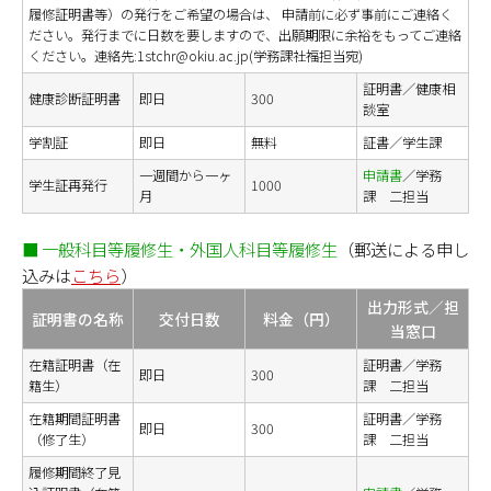
履修証明書等）の発行をご希望の場合は、 申請前に必ず事前にご連絡く
ださい。発行までに日数を要しますので、出願期限に余裕をもってご連絡
ください。連絡先:1stchr@okiu.ac.jp(学務課社福担当宛)
証明書／健康相
健康診断証明書
即日
300
談室
学割証
即日
無料
証書／学生課
一週間から一ヶ
申請書
／学務
学生証再発行
1000
月
課 二担当
■ 一般科目等履修生・外国人科目等履修生
（郵送による申し
込みは
こちら
）
出力形式／担
証明書の名称
交付日数
料金（円）
当窓口
在籍証明書（在
証明書／学務
即日
300
籍生）
課 二担当
在籍期間証明書
証明書／学務
即日
300
（修了生）
課 二担当
履修期間終了見