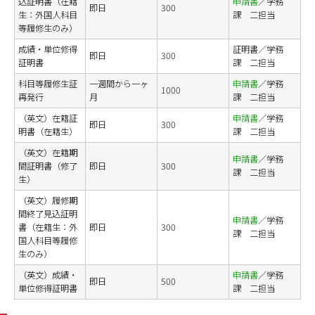
込証明書（在籍
申請書
／学務
即日
300
生：外国人科目
課 二担当
等履修生のみ）
成績・単位修得
証明書／学務
即日
300
証明書
課 二担当
科目等履修生証
一週間から一ヶ
申請書
／学務
1000
再発行
月
課 二担当
（英文）在籍証
申請書
／学務
即日
300
明書（在籍生）
課 二担当
（英文）在籍期
申請書
／学務
間証明書（修了
即日
300
課 二担当
生）
（英文）履修期
間終了見込証明
申請書
／学務
書（在籍生：外
即日
300
課 二担当
国人科目等履修
生のみ）
（英文）成績・
申請書
／学務
即日
500
単位修得証明書
課 二担当