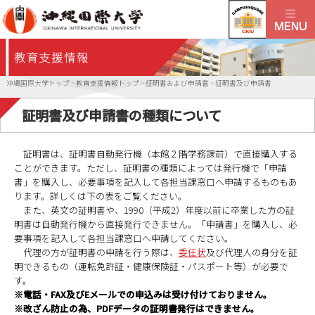
沖縄国際大学トップ
>
教育支援情報トップ
>
証明書および申請書
>
証明書及び申請書
証明書及び申請書の種類について
証明書は、証明書自動発行機（本館２階学務課前）で直接購入する
ことができます。ただし、証明書の種類によっては発行機で「申請
書」を購入し、必要事項を記入して各担当課窓口へ申請するものもあ
ります。詳しくは下の表をご覧ください。
また、英文の証明書や、1990（平成2）年度以前に卒業した方の証
明書は自動発行機から直接発行できません。「申請書」を購入し、必
要事項を記入して各担当課窓口へ申請してください。
代理の方が証明書の申請を行う際は、
委任状
及び代理人の身分を証
明できるもの（運転免許証・健康保険証・パスポート等）が必要で
す。
※電話・FAX及びEメールでの申込みは受け付けておりません。
※改ざん防止の為、PDFデータの証明書発行はできません。