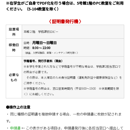
※在学生がご自身でPDF化を行う場合は、5号館1階のPC教室をご利用
ください。（5-104教室を除く）
〈 証明書発行機 〉
設置場
本館２階 学務課前ロビー
所
月曜日～日曜日
日時：
稼働日
時間：
8:30 ～ 22:00
時
（旧盆、入学試験日、故障・メンテナンス時を除く）
学籍番号、発行手数料（現金）
※本学を卒業された方などで学籍番号が不明な場合は、学務課2担当窓口で
の照会が必要です。
必要な
その際は、本人確認のため身分証明書（運転免許証や健康保険証など）を
もの
ご持参ください。
※学籍番号の照会は、窓口営業時間内（平日9:00～19:00 ※休業期間を除
く）にお越しください。
●操作上の注意
・ 同じ種類の証明書を複数申請する場合、一枚の申請書に枚数が記されま
す。
・
申請書
← この表示がある項目は、申請書発行後に各担当窓口へ提出して