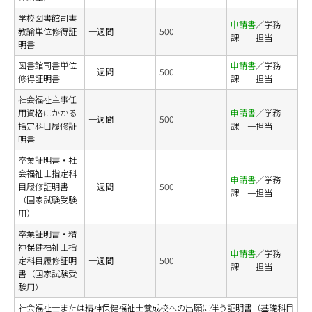
学校図書館司書
申請書
／学務
教諭単位修得証
一週間
500
課 一担当
明書
図書館司書単位
申請書
／学務
一週間
500
修得証明書
課 一担当
社会福祉主事任
用資格にかかる
申請書
／学務
一週間
500
指定科目履修証
課 一担当
明書
卒業証明書・社
会福祉士指定科
申請書
／学務
目履修証明書
一週間
500
課 一担当
（国家試験受験
用）
卒業証明書・精
神保健福祉士指
申請書
／学務
定科目履修証明
一週間
500
課 一担当
書（国家試験受
験用）
社会福祉士または精神保健福祉士養成校への出願に伴う証明書（基礎科目