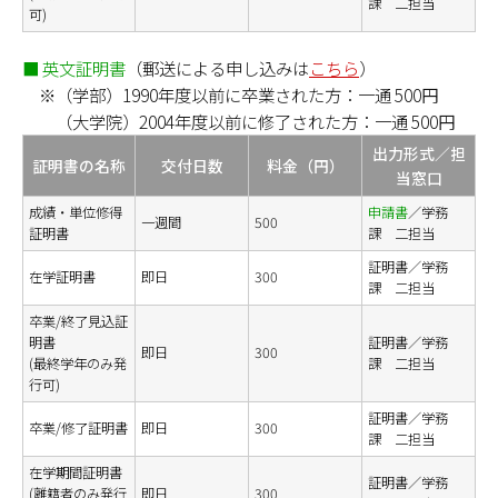
課 二担当
可)
■ 英文証明書
（郵送による申し込みは
こちら
）
※（学部）1990年度以前に卒業された方：一通 500円
（大学院）2004年度以前に修了された方：一通 500円
出力形式／担
証明書の名称
交付日数
料金（円）
当窓口
成績・単位修得
申請書
／学務
一週間
500
証明書
課 二担当
証明書／学務
在学証明書
即日
300
課 二担当
卒業/終了見込証
明書
証明書／学務
即日
300
(最終学年のみ発
課 二担当
行可)
証明書／学務
卒業/修了証明書
即日
300
課 二担当
在学期間証明書
証明書／学務
(離籍者のみ発行
即日
300