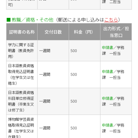
課 二担当
可)
■ 教職／資格・その他
（郵送による申し込みは
こちら
）
出力形式／担
証明書の名称
交付日数
料金（円）
当窓口
学力に関する証
申請書
／学務
明書（教員免許
一週間
500
課 一担当
用）
日本語教員資格
取得見込証明書
申請書
／学務
一週間
500
（在学生又は在
課 一担当
籍生）
日本語教員資格
科目単位修得証
申請書
／学務
一週間
500
明書（卒業生又
課 一担当
は修了生）
博物館学芸員資
格取得見込証明
申請書
／学務
一週間
500
書（在学生又は
課 一担当
在籍生）