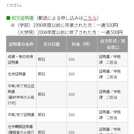
ください。
■
和文証明書
（郵送による申し込みは
こちら
）
※（学部）1990年度以前に卒業された方：一通 500円
（大学院）2004年度以前に修了された方：一通 500円
出力形式／担
証明書の名称
交付日数
料金（円）
当窓口
成績・単位修得
証明書／学務
即日
300
証明書
課 二担当
証明書／学務
在学証明書
即日
300
課 二担当
卒業/修了見込証
明書
証明書／学務
即日
300
(最終学年のみ発
課 二担当
行可)
証明書／学務
卒業/修了証明書
即日
300
課 二担当
在学期間証明書
証明書／学務
(離籍者のみ発行
即日
300