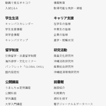
動画で見るオキコク
情報教育
入試Q＆A
取得可能な免許・資格
学生生活
キャリア支援
キャンパスカレンダー
在学生の皆様
学生支援情報
卒業生の皆様
奨学金情報
企業の皆様
キャンパスマップ
進学・就職状況
留学制度
研究活動
交換留学・派遣留学制度
南島文化研究所
海外語学・文化セミナー
沖縄法政研究所
パンフレット「GLOBAL OKIU」
産業総合研究所
国内協定校
沖縄経済環境研究所
公開講座
図書館
うまんちゅ定例講座
施設紹介
公開科目
利用案内
学外講座
資料を探す
大学入門講座
電子ジャーナル＆データベース