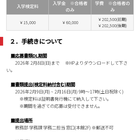
入学金 ※合格者
学費 ※合格者の
入学検定料
のみ
み
￥202,500(前期)
￥15,000
￥60,000
￥202,500(後期)
２．手続きについて
■応募書類DL期間
2026年 2月8日(日)まで ※HPよりダウンロードして下さ
い。
■書類提出(検定料納付含む)期間
2026年2月9日(月) ~ 2月16日(月) 9時～17時(土日祝除く)
※検定料は証明書発行機にて納入して下さい。
※期間を過ぎての応募は受付できません。
■提出場所
教務部 学務課 学務二担当 窓口(本館2F) ※郵送不可