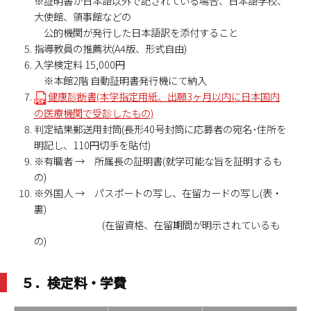
※証明書が日本語以外で記されている場合、日本語学校、
大使館、領事館などの
公的機関が発行した日本語訳を添付すること
指導教員の推薦状(A4版、形式自由)
入学検定料 15,000円
※本館2階 自動証明書発行機にて納入
健康診断書(本学指定用紙、出願3ヶ月以内に日本国内
の医療機関で受診したもの)
判定結果郵送用封筒(長形40号封筒に応募者の宛名･住所を
明記し、110円切手を貼付)
※有職者 → 所属長の証明書(就学可能な旨を証明するも
の)
※外国人 → パスポートの写し、在留カードの写し(表・
裏)
(在留資格、在留期間が明示されているも
の)
５．検定料・学費