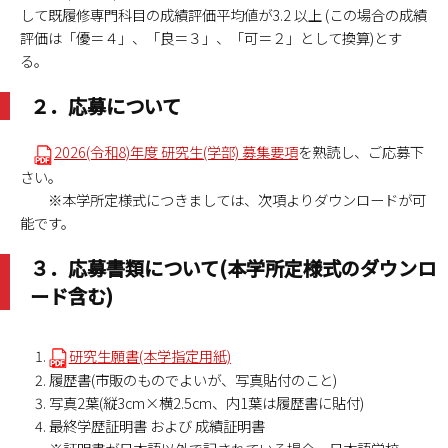
して既履修専門科目の成績評価平均値が3.2 以上 (この場合の成績
評価は「優＝４」、「良＝３」、「可＝２」として換算)とす
る。
２．応募について
2026(令和8)年度 研究生(学部) 募集要項
を熟読し、ご応募下
さい。
※本学所定様式につきましては、次項よりダウンロードが可
能です。
３．応募書類について(本学所定様式のダウンロ
ード含む)
研究生願書(本学指定用紙)
履歴書(市販のものでよいが、写真貼付のこと)
写真2葉(縦3cm×横2.5cm、内1葉は履歴書に貼付)
最終学歴証明書 および 成績証明書