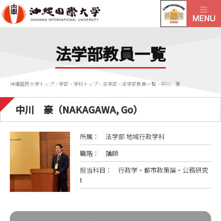
法学部教員一覧
沖縄国際大学トップ
>
学部・学科トップ
>
法学部
>
法学部教員一覧
>
中川 豪
中川 豪（NAKAGAWA, Go）
所属： 法学部 地域行政学科
職階： 講師
担当科目： 行政学・都市政策論・公務研究
Ⅰ