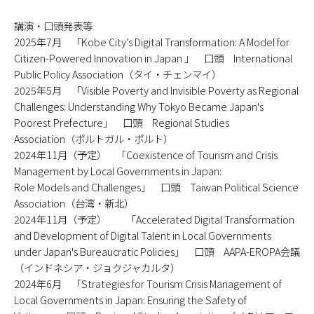
講演・口頭発表等
2025年7月 「Kobe City’s Digital Transformation: A Model for
Citizen-Powered Innovation in Japan 」 口頭 International
Public Policy Association（タイ・チェンマイ）
2025年5月 「Visible Poverty and Invisible Poverty as Regional
Challenges: Understanding Why Tokyo Became Japan's
Poorest Prefecture」 口頭 Regional Studies
Association（ポルトガル・ポルト）
2024年11月（予定） 「Coexistence of Tourism and Crisis
Management by Local Governments in Japan:
Role Models and Challenges」 口頭 Taiwan Political Science
Association（台湾・新北）
2024年11月（予定） 「Accelerated Digital Transformation
and Development of Digital Talent in Local Governments
under Japan's Bureaucratic Policies」 口頭 AAPA-EROPA会議
（インドネシア・ジョクジャカルタ）
2024年6月 「Strategies for Tourism Crisis Management of
Local Governments in Japan: Ensuring the Safety of