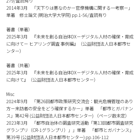
279/査読有り
2014年3月 「天下りは悪なのか－官僚機構に関する一考察－」
単著 修士論文 (明治大学大学院) pp.1-56/査読有り
著書（単著）
2025年3月 『未来を創る自治体DX－デジタル人材の確保・育成
に向けて－ ヒアリング調査 事例編』（公益財団法人日本都市セ
ンター）
著書（共著）
2025年3月 『未来を創る自治体DX－デジタル人材の確保・育成
に向けて』（公益財団法人日本都市センター）
Misc
2024年9月 「第26回都市政策研究交流会：観光危機管理のあり
方－来訪者の安全をどう確保するか－」単著 「都市とガバナン
ス」第42号 (公益財団法人日本都市センター) （ページ数未定）
2023年3月 「都市自治体の調査研究活動「第13回都市調査研究
グランプリ（CR-1グランプリ）」」単著 「都市とガバナンス」
第39号 (公益財団法人日本都市センター) pp.106-112