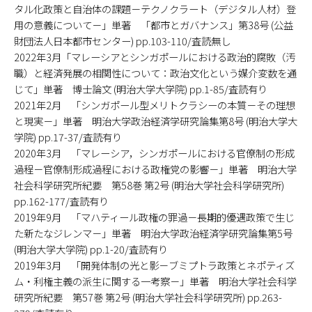
タル化政策と自治体の課題－テクノクラート（デジタル人材）登
用の意義について－」単著 「都市とガバナンス」第38号 (公益
財団法人日本都市センター) pp.103-110/査読無し
2022年3月「マレーシアとシンガポールにおける政治的腐敗（汚
職）と経済発展の相関性について：政治文化という媒介変数を通
じて」単著 博士論文 (明治大学大学院) pp.1-85/査読有り
2021年2月 「シンガポール型メリトクラシーの本質－その理想
と現実－」単著 明治大学政治経済学研究論集第8号 (明治大学大
学院) pp.17-37/査読有り
2020年3月 「マレーシア，シンガポールにおける官僚制の形成
過程－官僚制形成過程における政権党の影響－」単著 明治大学
社会科学研究所紀要 第58巻 第2号 (明治大学社会科学研究所)
pp.162-177/査読有り
2019年9月 「マハティール政権の罪過－長期的優遇政策で生じ
た新たなジレンマ－」単著 明治大学政治経済学研究論集第5号
(明治大学大学院) pp.1-20/査読有り
2019年3月 「開発体制の光と影－ブミプトラ政策とネポティズ
ム・利権主義の派生に関する一考察－」単著 明治大学社会科学
研究所紀要 第57巻 第2号 (明治大学社会科学研究所) pp.263-