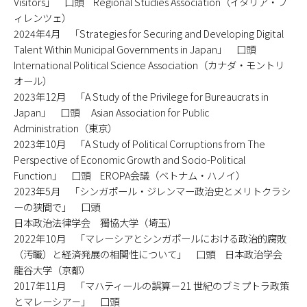
Visitors」 口頭 Regional Studies Association（イタリア・フ
ィレンツェ）
2024年4月 「Strategies for Securing and Developing Digital
Talent Within Municipal Governments in Japan」 口頭
International Political Science Association（カナダ・モントリ
オール）
2023年12月 「A Study of the Privilege for Bureaucrats in
Japan」 口頭 Asian Association for Public
Administration（東京）
2023年10月 「A Study of Political Corruptions from The
Perspective of Economic Growth and Socio-Political
Function」 口頭 EROPA会議（ベトナム・ハノイ）
2023年5月 「シンガポール・ジレンマー政治史とメリトクラシ
ーの狭間で」 口頭
日本政治法律学会 獨協大学（埼玉）
2022年10月 「マレーシアとシンガポールにおける政治的腐敗
（汚職）と経済発展の相関性について」 口頭 日本政治学会
龍谷大学（京都）
2017年11月 「マハティールの誤算－21 世紀のブミプトラ政策
とマレーシア－」 口頭