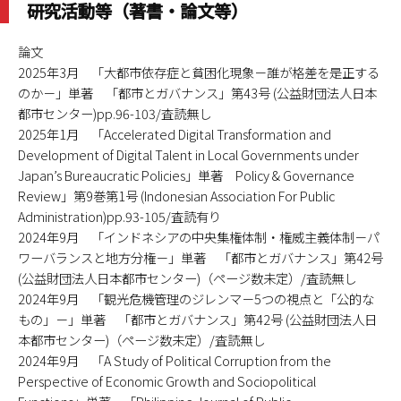
研究活動等（著書・論文等）
論文
2025年3月 「大都市依存症と貧困化現象－誰が格差を是正する
のか－」単著 「都市とガバナンス」第43号 (公益財団法人日本
都市センター)pp.96-103/査読無し
2025年1月 「Accelerated Digital Transformation and
Development of Digital Talent in Local Governments under
Japan’s Bureaucratic Policies」単著 Policy & Governance
Review」第9巻第1号 (Indonesian Association For Public
Administration)pp.93-105/査読有り
2024年9月 「インドネシアの中央集権体制・権威主義体制－パ
ワーバランスと地方分権－」単著 「都市とガバナンス」第42号
(公益財団法人日本都市センター)（ページ数未定）/査読無し
2024年9月 「観光危機管理のジレンマ－5つの視点と「公的な
もの」－」単著 「都市とガバナンス」第42号 (公益財団法人日
本都市センター)（ページ数未定）/査読無し
2024年9月 「A Study of Political Corruption from the
Perspective of Economic Growth and Sociopolitical