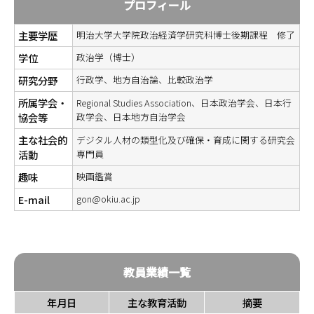
プロフィール
主要学歴
明治大学大学院政治経済学研究科博士後期課程 修了
学位
政治学（博士）
研究分野
行政学、地方自治論、比較政治学
所属学会・
Regional Studies Association、日本政治学会、日本行
協会等
政学会、日本地方自治学会
主な社会的
デジタル人材の類型化及び確保・育成に関する研究会
活動
専門員
趣味
映画鑑賞
E-mail
gon@okiu.ac.jp
教員業績一覧
年月日
主な教育活動
摘要