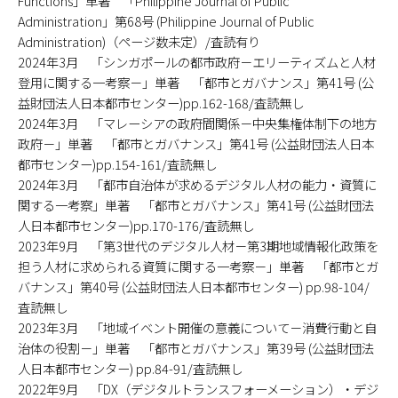
Functions」単著 「Philippine Journal of Public
Administration」第68号 (Philippine Journal of Public
Administration)（ページ数未定）/査読有り
2024年3月 「シンガポールの都市政府－エリーティズムと人材
登用に関する一考察－」単著 「都市とガバナンス」第41号 (公
益財団法人日本都市センター)pp.162-168/査読無し
2024年3月 「マレーシアの政府間関係－中央集権体制下の地方
政府－」単著 「都市とガバナンス」第41号 (公益財団法人日本
都市センター)pp.154-161/査読無し
2024年3月 「都市自治体が求めるデジタル人材の能力・資質に
関する一考察」単著 「都市とガバナンス」第41号 (公益財団法
人日本都市センター)pp.170-176/査読無し
2023年9月 「第3世代のデジタル人材－第3期地域情報化政策を
担う人材に求められる資質に関する一考察－」単著 「都市とガ
バナンス」第40号 (公益財団法人日本都市センター) pp.98-104/
査読無し
2023年3月 「地域イベント開催の意義について－消費行動と自
治体の役割－」単著 「都市とガバナンス」第39号 (公益財団法
人日本都市センター) pp.84-91/査読無し
2022年9月 「DX（デジタルトランスフォーメーション）・デジ