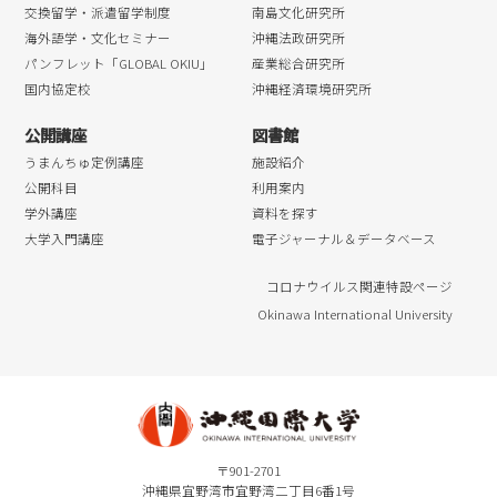
交換留学・派遣留学制度
南島文化研究所
海外語学・文化セミナー
沖縄法政研究所
パンフレット「GLOBAL OKIU」
産業総合研究所
国内協定校
沖縄経済環境研究所
公開講座
図書館
うまんちゅ定例講座
施設紹介
公開科目
利用案内
学外講座
資料を探す
大学入門講座
電子ジャーナル＆データベース
コロナウイルス関連特設ページ
Okinawa International University
〒901-2701
沖縄県宜野湾市宜野湾二丁目6番1号