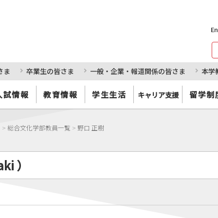
En
さま
卒業生の皆さま
一般・企業・報道関係の皆さま
本学
入試情報
教育情報
学生生活
留学制
キャリア支援
部
>
総合文化学部教員一覧
>
野口 正樹
ki ）