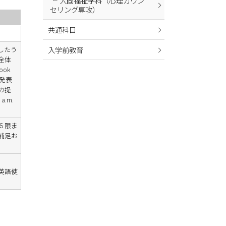
人間福祉学科（心理カウン
セリング専攻）
共通科目
習したう
入学前教育
に全体
ook
の発表
の提
.m.
６限ま
補足お
，英語使