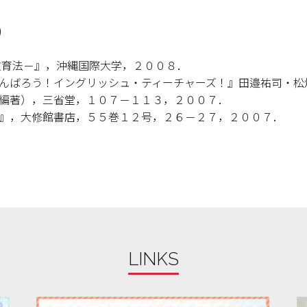
）
教育法－』，沖縄国際大学，２００８．
がんばろう！イングリッシュ・ティーチャーズ！』田邉祐司・松
wne（編著），三省堂，１０７－１１３，２００７．
育』，大修館書店，５５巻１２号，２６－２７，２００７．
LINKS