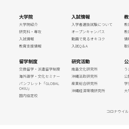
大学院
入試情報
教
大学院紹介
入学者選抜試験について
教
研究科・専攻
オープンキャンパス
教
入試情報
動画で見るオキコク
情
教育支援情報
入試Q＆A
取
留学制度
研究活動
公
交換留学・派遣留学制度
南島文化研究所
う
海外語学・文化セミナー
沖縄法政研究所
公
パンフレット「GLOBAL
産業総合研究所
学
OKIU」
沖縄経済環境研究所
大
国内協定校
コロナウイル