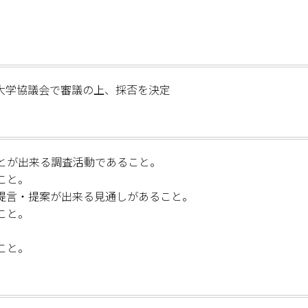
大学協議会で審議の上、採否を決定
とが出来る調査活動であること。
こと。
提言・提案が出来る見通しがあること。
こと。
。
こと。