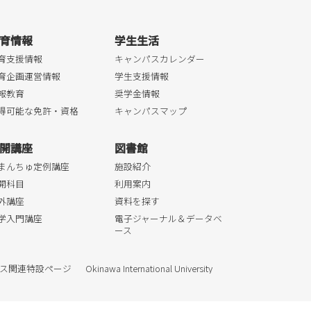
育情報
学生生活
育支援情報
キャンパスカレンダー
育企画運営情報
学生支援情報
報教育
奨学金情報
得可能な免許・資格
キャンパスマップ
開講座
図書館
まんちゅ定例講座
施設紹介
開科目
利用案内
外講座
資料を探す
学入門講座
電子ジャーナル＆データベ
ース
ス関連特設ページ
Okinawa International University