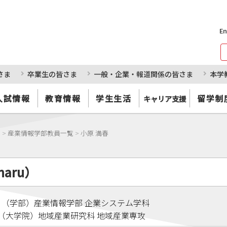
En
さま
卒業生の皆さま
一般・企業・報道関係の皆さま
本学
入試情報
教育情報
学生生活
留学制
キャリア支援
部
>
産業情報学部教員一覧
>
小原 満春
haru）
 （学部）産業情報学部 企業システム学科
院）地域産業研究科 地域産業専攻