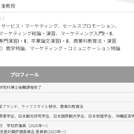
 准教授
目：
）サービス・マーケティング、セールスプロモーション、
ティング総論・演習、マーケティング入門Ⅰ・Ⅱ、
習Ⅰ・Ⅱ、卒業論文演習Ⅰ・Ⅱ、商業科教育法・演習
院）商学特論、マーケティング・コミュニケーション特論
プロフィール
研究科博士後期課程修了
域ブランド、ライフスタイル移住、商業科教育法
商業学会、日本観光研究学会、日本国際観光学会、日本地理学会、沖縄経済
 学校評議員（2025年～）
援計画評価委員会 委員長(2023年～)