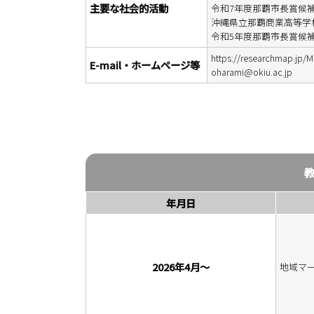
主要な社会的活動
令和7年度那覇市長賞候補
沖縄県立那覇商業高等学校 
令和5年度那覇市長賞候補選
https://researchmap.jp/Mi
E-mail・ホームページ等
oharami@okiu.ac.jp
年月日
2026年4月～
地域マ