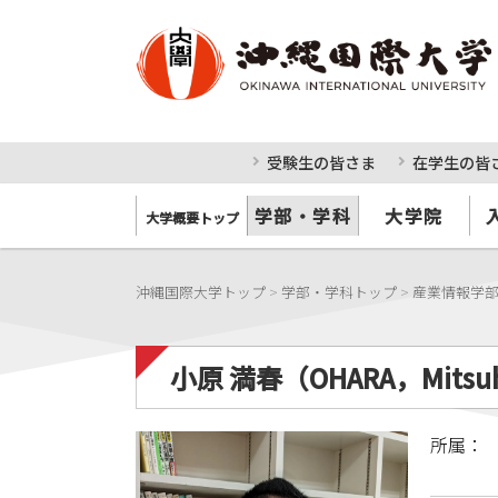
受験生の皆さま
在学生の皆
学部・学科
大学院
大学概要トップ
沖縄国際大学トップ
>
学部・学科トップ
>
産業情報学
小原 満春（OHARA，Mitsu
所属：
（大学