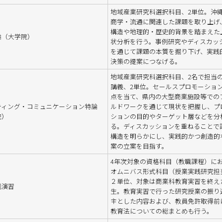
地域産業研究科選択科目、2単位。沖
商学・流通に関連した課題を取り上げ
構造や地理的・歴史的背景を踏まえた
論（大学院）
状分析を行う。事例研究やディスカッ
を通じて課題の本質を掘り下げ、実践
決策の提案につなげる。
地域産業研究科選択科目、2名で担当
講義、2単位。セールスプロモーショ
点を当て、県内の大型商業施設等での
ティング・コミュニケーション特論
ルドワークを通じて現状を把握し、プ
院）
ションの目的やターゲット層などを分
る。ディスカッションを重ねることで
構造を明らかにし、実践的かつ創造的
案の立案を目指す。
4年次対象の資格科目（教職課程）に
オムニバス形式科目（授業実践研究担
２単位、対象は商業科教育実習を終え
践演習
生。教育実習で行った研究授業の振り
主とした内容および、教員免許取得前
教育法についての総まとめも行う。