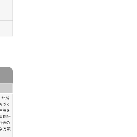
。地域
ちづく
理論を
事例研
価値の
な方策