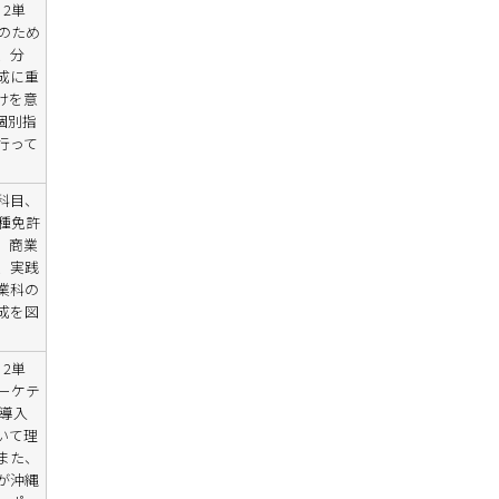
2単
のため
、分
成に重
けを意
個別指
行って
科目、
種免許
、商業
、実践
業科の
成を図
2単
ーケテ
導入
いて理
また、
が沖縄