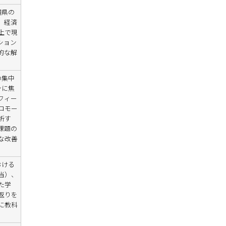
縄県の
、経済
上で現
ション
的な解
の集中
ンに焦
フィー
ロモー
析す
課題の
な改善
おける
当）、
た学
返りを
に教科