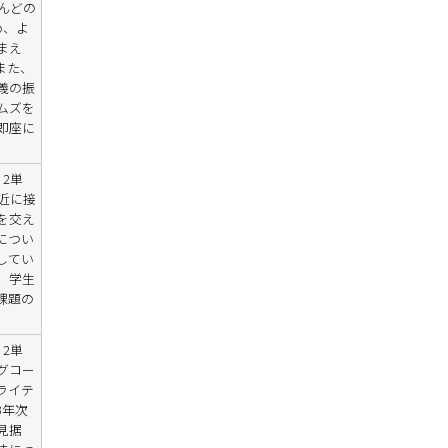
んどの
め、よ
まえ
また、
義の振
ムズを
即座に
2単
近に接
を交え
につい
してい
、学生
課題の
2単
グコー
ライテ
3年次
見据