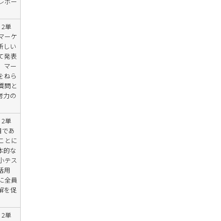
レポー
2単
マーケ
新しい
て発表
、マー
をねら
質問と
考力の
2単
目であ
ことに
本的な
小テス
活用
に全員
解を促
2単