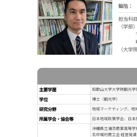
職階：
担当科
（学部
マーケ
専門演
（大学
主要学歴
和歌山大学大学院観光学
学位
博士（観光学）
研究分野
地域マーケティング、地
所属学会・協会等
日本地域政策学会、日本
沖縄県立浦添商業高等学校
北中城村商工会 経営発達支