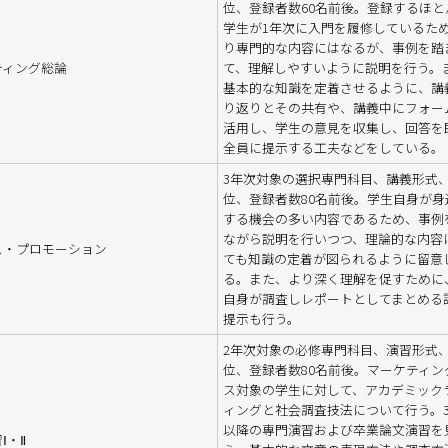
位、登録者数60名前後。登録するほと
学生が1年次に入門を履修しているた
り専門的な内容にはなるが、事例を踏
ティング総論
て、理解しやすいように説明を行う。
基本的な知識を定着させるように、講
り返りとその共有や、講義中にフォー
活用し、学生の意見を収集し、回答を
全員に提示する工夫などをしている。
3年次対象の選択専門科目、講義形式、
位、登録者数80名前後。学生自身が身
する機会の多い内容であるため、事例
ながら説明を行いつつ、理論的な内容
ス・プロモーション
ても知識の定着が図られるように留意
る。また、より深く理解を促すために
自身が調査しレポートとしてまとめる
提示も行う。
2年次対象の必修専門科目、演習形式、
位、登録者数80名前後。マーケティン
ス対象の学生に対して、アカデミック
ィングと社会調査技法について行う。
以降の専門演習および卒業論文演習を
Ⅰ・Ⅱ