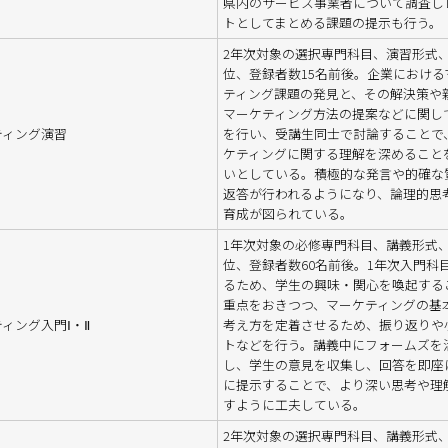
県内のサービス事業者について調査し
トとしてまとめる課題の提示も行う。
2年次対象の選択専門科目、演習形式、
位、登録者数15名前後。企業における
ティング課題の発見と、その解決策や
マーケティング方法の提案などに関し
ティング演習
を行い、受講生同士で討論することで
ケティングに関する理解を深めること
いとしている。積極的な発言や的確な
返答が行われるようになり、論理的思
育成が図られている。
1年次対象の必修専門科目、講義形式、
位、登録者数60名前後。1年次入門科
るため、学生の興味・関心を喚起する
重点をおきつつ、マーケティングの基
ィング入門Ⅰ・Ⅱ
考え方を定着させるため、振り返りや
トなどを行う。講義中にフォームズを
し、学生の意見を収集し、回答を即座
に提示することで、より深い思考や理
すように工夫している。
2年次対象の選択専門科目、講義形式、