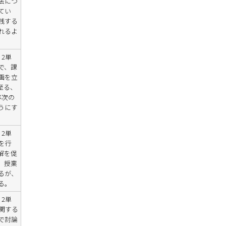
法につ
てい
践する
れるよ
2単
で、課
画を立
至る、
年次の
うにす
。
2単
を行
解を促
、授業
るが、
る。
2単
関する
で討論