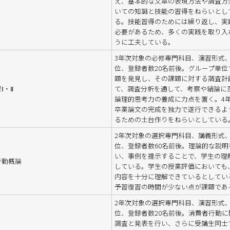
え、基本的な文章の表現方法や調査方
いての知識と技能の習得をねらいとし
る。技能習得のためには繰り返し、実
必要があるため、多くの実践を取り入
うに工夫している。
3年次対象の必修専門科目、演習形式、
位、登録者数20名前後。グループ単位
題を発見し、その課題に対する調査計
Ⅰ・Ⅱ
て、調査分析を通して、考察や結論に
論理的思考力の養成に力点を置く。4
卒業論文の完成を独力で遂行できるよ
るための土台作りをねらいとしている
2年次対象の選択専門科目、講義形式、
位、登録者数60名前後。理論的な説明
い、事例を提示することで、学生の理
行動概論
している。学生の授業評価においても
内容を十分に理解できているとしてい
予習復習の時間が少ない点が課題であ
2年次対象の選択専門科目、演習形式、
位、登録者数20名前後。消費者行動に
調査と発表を行い、さらに受講生同士