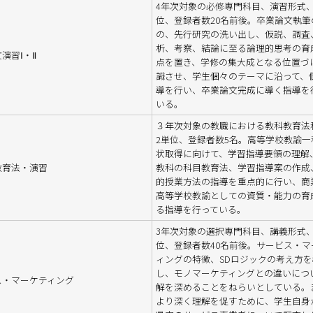
4年次対象の必修専門科目、演習形式、
位、登録者数20名前後。卒業論文執筆
の、先行研究の洗い出し、仮説、調査
析、考察、結論に至る論理的思考の育
演習Ⅰ・Ⅱ
点を置き、学修の集大成となる位置づ
識させ、学生個々のテーマに沿って、
導を行い、卒業論文完成に導く指導を
いる。
３年次対象の教職における教科教育法
2単位、登録者数5名。高等学校教諭一
状取得に向けて、学習指導要領の理解
教育法・演習
教科の科目教育法、学習指導案の作成
的授業方法の指導を重点的に行い、商
高等学校教諭としての資質・能力の育
る指導を行っている。
3年次対象の選択専門科目、講義形式、
位、登録者数40名前後。サービス・マ
ィングの特徴、SDロジックの考え方を
し、モノマーケティングとの違いにつ
ス・マーケティング
解を深めることをねらいとしている。
より深く理解を促すために、学生自身