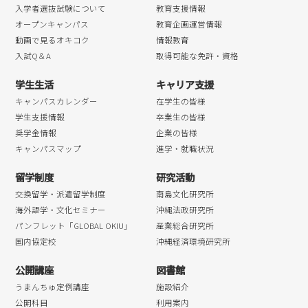
入学者選抜試験について
教育支援情報
オープンキャンパス
教育企画運営情報
動画で見るオキコク
情報教育
入試Q＆A
取得可能な免許・資格
学生生活
キャリア支援
キャンパスカレンダー
在学生の皆様
学生支援情報
卒業生の皆様
奨学金情報
企業の皆様
キャンパスマップ
進学・就職状況
留学制度
研究活動
交換留学・派遣留学制度
南島文化研究所
海外語学・文化セミナー
沖縄法政研究所
パンフレット「GLOBAL OKIU」
産業総合研究所
国内協定校
沖縄経済環境研究所
公開講座
図書館
うまんちゅ定例講座
施設紹介
公開科目
利用案内