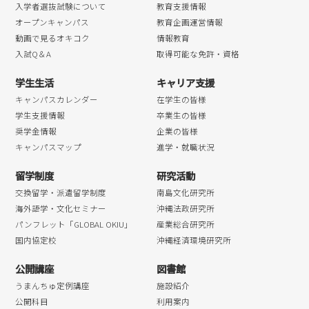
入学者選抜試験について
教育支援情報
オープンキャンパス
教育企画運営情報
動画で見るオキコク
情報教育
入試Q＆A
取得可能な免許・資格
学生生活
キャリア支援
キャンパスカレンダー
在学生の皆様
学生支援情報
卒業生の皆様
奨学金情報
企業の皆様
キャンパスマップ
進学・就職状況
留学制度
研究活動
交換留学・派遣留学制度
南島文化研究所
海外語学・文化セミナー
沖縄法政研究所
パンフレット「GLOBAL OKIU」
産業総合研究所
国内協定校
沖縄経済環境研究所
公開講座
図書館
うまんちゅ定例講座
施設紹介
公開科目
利用案内