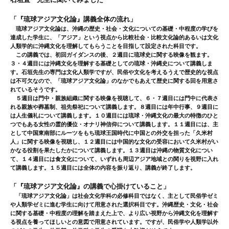
「『琉球アジア文化論』講義全体の流れ」
琉球アジア文化論は、沖縄の歴史・社会・文化についての基礎・中程度の学びを
達成した学生に、「アジア」という視点から比較社会・比較文化論的あるいは文化
人類学的に沖縄文化を理解してもらうことを目指して設定された科目です。
この講義では、初回ガイダンスの後、２週目に琉球史に関する映像を観ます。
３・４週目には沖縄文化を理解する基礎としての琉球・沖縄史について講義しま
す。石垣先生の専門は文化人類学ですが、民俗や文化を考えるうえで歴史的な視点
は不可欠なので、「琉球アジア文化論」のなかでもあえて歴史に関する回を用意さ
れているそうです。
５週目は門中・親族組織に関する映像を視聴して、６・７週目には門中に代表さ
れる親族や葬墓制、祖先祭祀について講義します。８週目には年中行事、９週目に
は人生儀礼について講義します。１０週目には琉球・沖縄文化の最大の特徴のひと
つでもある女性の霊的優位・オナリ神信仰について講義します。１１週目には、主
として中国東南部にルーツをもち琉球王国時代に中国との外交を担った「久米村
人」に関する映像を視聴し、１２週目には中国的な文化の受容において久米村がい
かなる役割を果たしたかについて講義します。１３週目は沖縄の物質文化につい
て、１４週目には食文化について、いずれも周辺アジア地域との関りを視野に入れ
て講義します。１５週目には全体の内容を振り返り、講義が終了します。
「『琉球アジア文化論』の講義で心掛けていること」
「琉球アジア文化論」は社会文化学科の必修科目ではなく、主として民俗学ゼミ
や人類学ゼミに進む学生に向けて用意された選択科目です。沖縄歴史・文化・社会
に関する基礎・中程度の理解を踏まえた上で、より広い視野から沖縄文化を理解す
る視点を養ってほしいとの意図で用意されています。ですが、民俗学や人類学以外