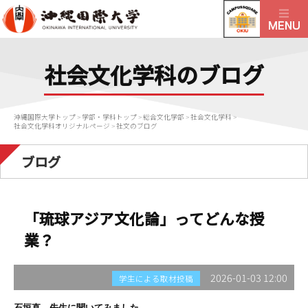
社会文化学科のブログ
沖縄国際大学トップ
>
学部・学科トップ
>
総合文化学部
>
社会文化学科
>
社会文化学科オリジナルページ
>
社文のブログ
ブログ
「琉球アジア文化論」ってどんな授
業？
2026-01-03 12:00
学生による取材投稿
石垣直 先生に聞いてみました