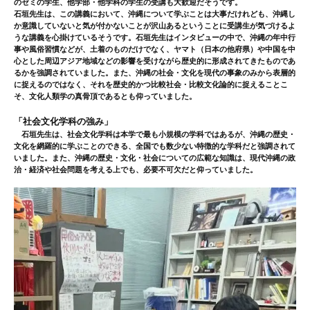
のゼミの学生、他学部・他学科の学生の受講も大歓迎だそうです。
石垣先生は、この講義において、沖縄について学ぶことは大事だけれども、沖縄し
か意識していないと気が付かないことが沢山あるということに受講生が気づけるよ
うな講義を心掛けているそうです。石垣先生はインタビューの中で、沖縄の年中行
事や風俗習慣などが、土着のものだけでなく、ヤマト（日本の他府県）や中国を中
心とした周辺アジア地域などの影響を受けながら歴史的に形成されてきたものであ
るかを強調されていました。また、沖縄の社会・文化を現代の事象のみから表層的
に捉えるのではなく、それを歴史的かつ比較社会・比較文化論的に捉えることこ
そ、文化人類学の真骨頂であるとも仰っていました。
「社会文化学科の強み」
石垣先生は、社会文化学科は本学で最も小規模の学科ではあるが、沖縄の歴史・
文化を網羅的に学ぶことのできる、全国でも数少ない特徴的な学科だと強調されて
いました。また、沖縄の歴史・文化・社会についての広範な知識は、現代沖縄の政
治・経済や社会問題を考える上でも、必要不可欠だと仰っていました。