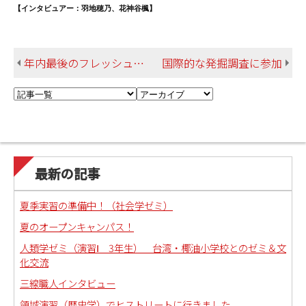
【インタビュアー：羽地穂乃、花神谷楓】
年内最後のフレッシュマンセミナー
国際的な発掘調査に参加
最新の記事
夏季実習の準備中！（社会学ゼミ）
夏のオープンキャンパス！
人類学ゼミ（演習Ⅰ 3年生） 台湾・椰油小学校とのゼミ＆文
化交流
三線職人インタビュー
領域演習（歴史学）でヒストリートに行きました