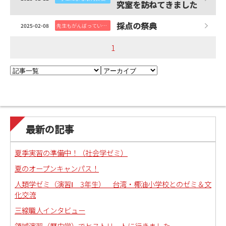
究室を訪ねてきました
採点の祭典
2025-02-08
先生もがんばっています
1
最新の記事
夏季実習の準備中！（社会学ゼミ）
夏のオープンキャンパス！
人類学ゼミ（演習Ⅰ 3年生） 台湾・椰油小学校とのゼミ＆文
化交流
三線職人インタビュー
領域演習（歴史学）でヒストリートに行きました