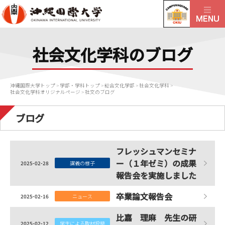
社会文化学科のブログ
沖縄国際大学トップ
>
学部・学科トップ
>
総合文化学部
>
社会文化学科
>
社会文化学科オリジナルページ
>
社文のブログ
ブログ
フレッシュマンセミナ
ー（１年ゼミ）の成果
2025-02-28
講義の様子
報告会を実施しました
卒業論文報告会
2025-02-16
ニュース
比嘉 理麻 先生の研
2025-02-12
学生による取材投稿