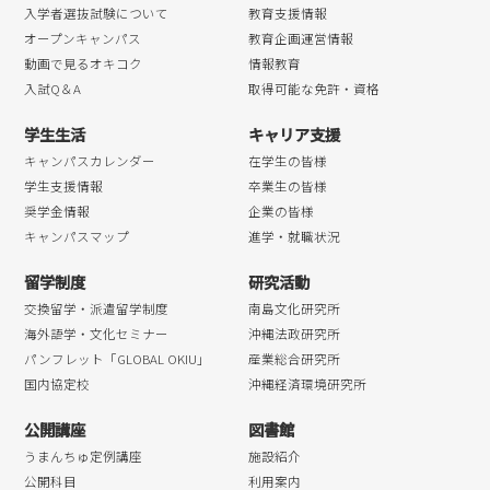
入学者選抜試験について
教育支援情報
オープンキャンパス
教育企画運営情報
動画で見るオキコク
情報教育
入試Q＆A
取得可能な免許・資格
学生生活
キャリア支援
キャンパスカレンダー
在学生の皆様
学生支援情報
卒業生の皆様
奨学金情報
企業の皆様
キャンパスマップ
進学・就職状況
留学制度
研究活動
交換留学・派遣留学制度
南島文化研究所
海外語学・文化セミナー
沖縄法政研究所
パンフレット「GLOBAL OKIU」
産業総合研究所
国内協定校
沖縄経済環境研究所
公開講座
図書館
うまんちゅ定例講座
施設紹介
公開科目
利用案内