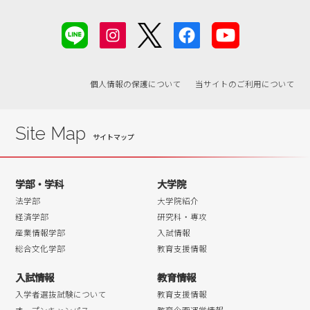
2019年05月
2019年04月
2019年03月
2019年02月
個人情報の保護について
当サイトのご利用について
2019年01月
2018年12月
2018年11月
Site Map
2018年10月
2018年09月
学部・学科
大学院
2018年08月
法学部
大学院紹介
2018年07月
経済学部
研究科・専攻
産業情報学部
入試情報
2018年06月
総合文化学部
教育支援情報
2018年05月
入試情報
教育情報
2018年04月
入学者選抜試験について
教育支援情報