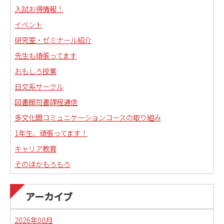
入試お得情報！
イベント
研究室・ゼミナール紹介
先生も頑張ってます
おもしろ授業
日文系サークル
図書館司書課程通信
多文化間コミュニケーションコースの取り組み
1年生、頑張ってます！
キャリア教育
そのほかもろもろ
国語科教職課程通信
日本語教育副専攻課程通信(日本語教師)
アーカイブ
琉球沖縄文化コースの取り組み
2026年08月