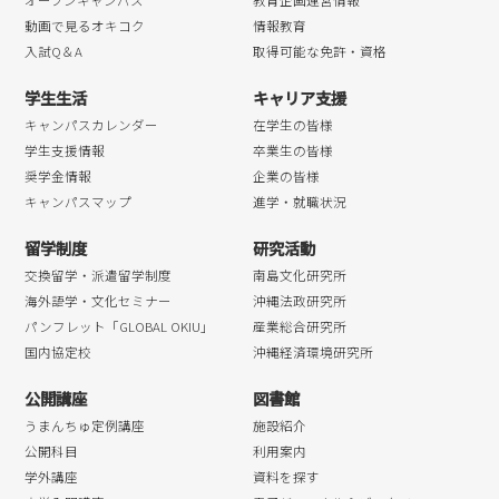
オープンキャンパス
教育企画運営情報
動画で見るオキコク
情報教育
入試Q＆A
取得可能な免許・資格
学生生活
キャリア支援
キャンパスカレンダー
在学生の皆様
学生支援情報
卒業生の皆様
奨学金情報
企業の皆様
キャンパスマップ
進学・就職状況
留学制度
研究活動
交換留学・派遣留学制度
南島文化研究所
海外語学・文化セミナー
沖縄法政研究所
パンフレット「GLOBAL OKIU」
産業総合研究所
国内協定校
沖縄経済環境研究所
公開講座
図書館
うまんちゅ定例講座
施設紹介
公開科目
利用案内
学外講座
資料を探す