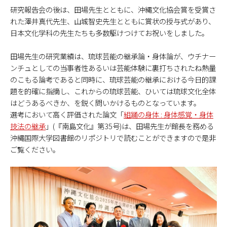
研究報告会の後は、田場先生とともに、沖縄文化協会賞を受賞さ
れた澤井真代先生、山城智史先生とともに賞状の授与式があり、
日本文化学科の先生たちも多数駆けつけてお祝いをしました。
田場先生の研究業績は、琉球芸能の継承論・身体論が、ウチナー
ンチュとしての当事者性あるいは芸能体験に裏打ちされたね熱量
のこもる論考であると同時に、琉球芸能の継承における今日的課
題を的確に指摘し、これからの琉球芸能、ひいては琉球文化全体
はどうあるべきか、を鋭く問いかけるものとなっています。
選考において高く評価された論文「
組踊の身体 : 身体感覚・身体
技法の継承
」(『南島文化』第35号)は、田場先生が館長を務める
沖縄国際大学図書館のリポジトリで読むことができますので是非
ご覧ください。