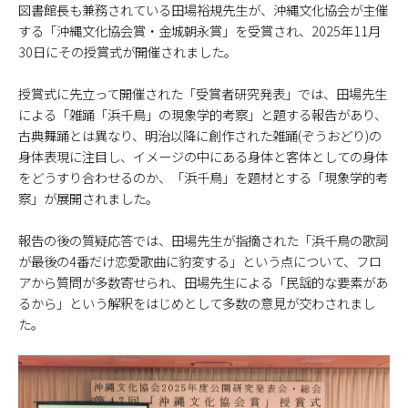
図書館長も兼務されている田場裕規先生が、沖縄文化協会が主催
する「沖縄文化協会賞・金城朝永賞」を受賞され、2025年11月
30日にその授賞式が開催されました。
授賞式に先立って開催された「受賞者研究発表」では、田場先生
による「雑踊「浜千鳥」の現象学的考察」と題する報告があり、
古典舞踊とは異なり、明治以降に創作された雑踊(ぞうおどり)の
身体表現に注目し、イメージの中にある身体と客体としての身体
をどうすり合わせるのか、「浜千鳥」を題材とする「現象学的考
察」が展開されました。
報告の後の質疑応答では、田場先生が指摘された「浜千鳥の歌詞
が最後の4番だけ恋愛歌曲に豹変する」という点について、フロ
アから質問が多数寄せられ、田場先生による「民謡的な要素があ
るから」という解釈をはじめとして多数の意見が交わされまし
た。