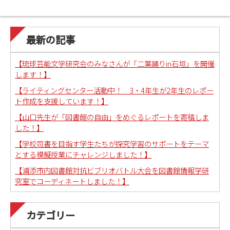
最新の記事
【琉球芸能文学研究会のみなさんが「二葉踊りin石垣」を開催
します！】
【ライティングセンター活動中！ 3・4年生が2年生のレポー
ト作成を支援しています！】
【山口先生が「図書館の自由」をめぐるレポートを寄稿しま
した！】
【学校司書を目指す学生たちが探究学習のサポートをテーマ
とする模擬授業にチャレンジしました！】
【浦添市内図書館対抗ビブリオバトル大会を図書館情報学研
究室でコーディネートしました！】
カテゴリー