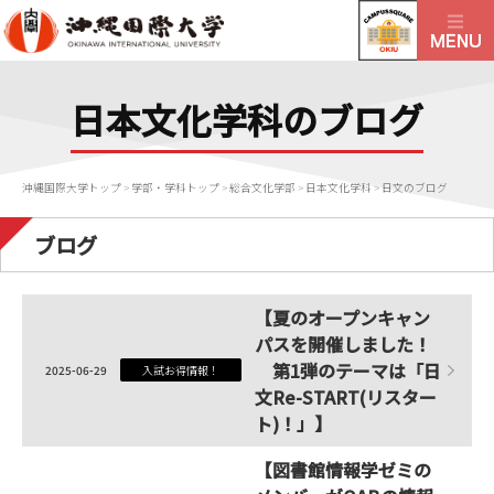
日本文化学科のブログ
沖縄国際大学トップ
>
学部・学科トップ
>
総合文化学部
>
日本文化学科
>
日文のブログ
ブログ
【夏のオープンキャン
パスを開催しました！
第1弾のテーマは「日
2025-06-29
入試お得情報！
文Re-START(リスター
ト)！」】
【図書館情報学ゼミの