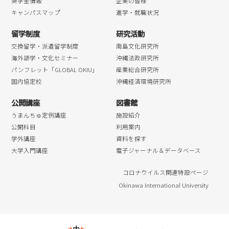
奨学金情報
企業の皆様
キャンパスマップ
進学・就職状況
留学制度
研究活動
交換留学・派遣留学制度
南島文化研究所
海外語学・文化セミナー
沖縄法政研究所
パンフレット「GLOBAL OKIU」
産業総合研究所
国内協定校
沖縄経済環境研究所
公開講座
図書館
うまんちゅ定例講座
施設紹介
公開科目
利用案内
学外講座
資料を探す
大学入門講座
電子ジャーナル＆データベース
コロナウイルス関連特設ページ
Okinawa International University