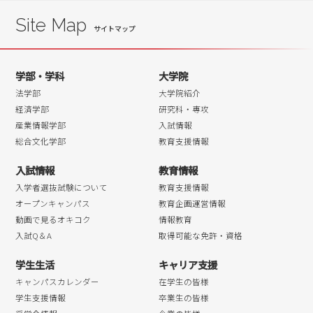
2018年11月
Site Map
2018年10月
2018年09月
学部・学科
大学院
2018年08月
法学部
大学院紹介
2018年07月
経済学部
研究科・専攻
産業情報学部
入試情報
2018年06月
総合文化学部
教育支援情報
2018年05月
入試情報
教育情報
2018年04月
入学者選抜試験について
教育支援情報
オープンキャンパス
教育企画運営情報
動画で見るオキコク
情報教育
入試Q＆A
取得可能な免許・資格
学生生活
キャリア支援
キャンパスカレンダー
在学生の皆様
学生支援情報
卒業生の皆様