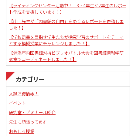
【ライティングセンター活動中！ 3・4年生が2年生のレポー
ト作成を支援しています！】
【山口先生が「図書館の自由」をめぐるレポートを寄稿しま
した！】
【学校司書を目指す学生たちが探究学習のサポートをテーマ
とする模擬授業にチャレンジしました！】
【浦添市内図書館対抗ビブリオバトル大会を図書館情報学研
究室でコーディネートしました！】
カテゴリー
入試お得情報！
イベント
研究室・ゼミナール紹介
先生も頑張ってます
おもしろ授業