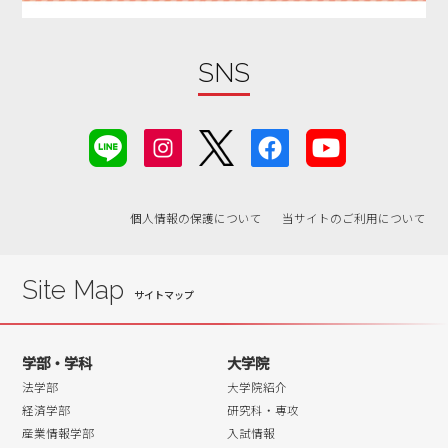
2019年08月
2019年07月
2019年06月
SNS
2019年05月
2019年04月
2019年03月
2019年02月
個人情報の保護について
当サイトのご利用について
2019年01月
2018年12月
2018年11月
Site Map
2018年10月
2018年09月
学部・学科
大学院
2018年08月
法学部
大学院紹介
2018年07月
経済学部
研究科・専攻
産業情報学部
入試情報
2018年06月