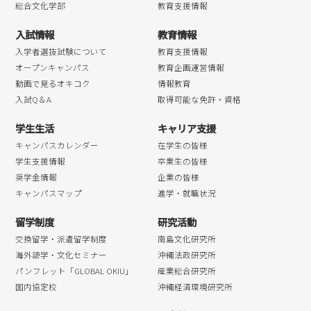
総合文化学部
教育支援情報
2018年05月
入試情報
教育情報
2018年04月
入学者選抜試験について
教育支援情報
オープンキャンパス
教育企画運営情報
動画で見るオキコク
情報教育
入試Q＆A
取得可能な免許・資格
学生生活
キャリア支援
キャンパスカレンダー
在学生の皆様
学生支援情報
卒業生の皆様
奨学金情報
企業の皆様
キャンパスマップ
進学・就職状況
留学制度
研究活動
交換留学・派遣留学制度
南島文化研究所
海外語学・文化セミナー
沖縄法政研究所
パンフレット「GLOBAL OKIU」
産業総合研究所
国内協定校
沖縄経済環境研究所