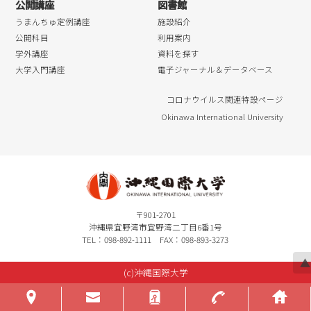
公開講座
図書館
うまんちゅ定例講座
施設紹介
公開科目
利用案内
学外講座
資料を探す
大学入門講座
電子ジャーナル＆データベース
コロナウイルス関連特設ページ
Okinawa International University
〒901-2701
沖縄県宜野湾市宜野湾二丁目6番1号
TEL：098-892-1111 FAX：098-893-3273
▲
(c)沖縄国際大学