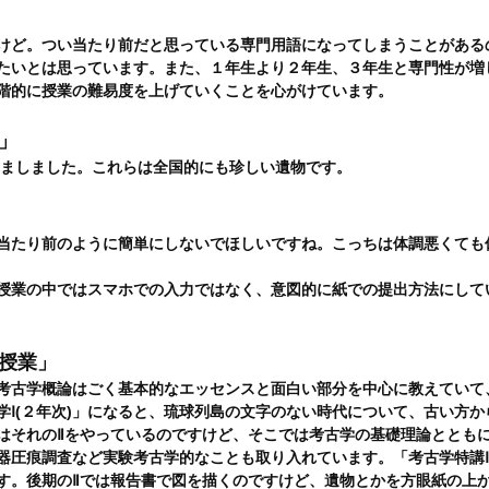
けど。つい当たり前だと思っている専門用語になってしまうことがある
たいとは思っています。また、１年生より２年生、３年生と専門性が増
階的に授業の難易度を上げていくことを心がけています。
」
しましました。これらは全国的にも珍しい遺物です。
当たり前のように簡単にしないでほしいですね。こっちは体調悪くても
授業の中ではスマホでの入力ではなく、意図的に紙での提出方法にして
授業」
考古学概論はごく基本的なエッセンスと面白い部分を中心に教えていて
Ⅰ(２年次)」になると、琉球列島の文字のない時代について、古い方か
はそれのⅡをやっているのですけど、そこでは考古学の基礎理論ととも
器圧痕調査など実験考古学的なことも取り入れています。「考古学特講
す。後期のⅡでは報告書で図を描くのですけど、遺物とかを方眼紙の上