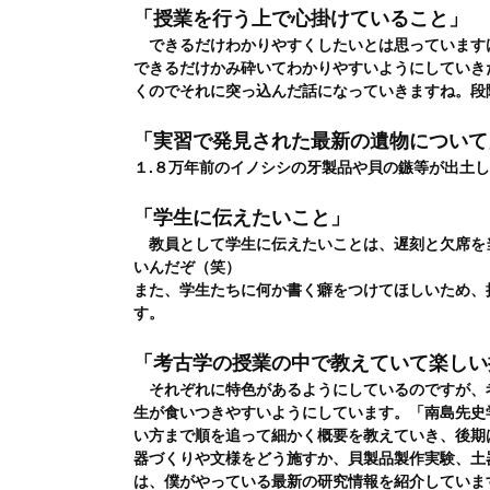
「授業を行う上で心掛けていること」
できるだけわかりやすくしたいとは思っています
できるだけかみ砕いてわかりやすいようにしていき
くのでそれに突っ込んだ話になっていきますね。段
「実習で発見された最新の遺物について
１.８万年前のイノシシの牙製品や貝の鏃等が出土
「学生に伝えたいこと」
教員として学生に伝えたいことは、遅刻と欠席を
いんだぞ（笑）
また、学生たちに何か書く癖をつけてほしいため、
す。
「考古学の授業の中で教えていて楽しい
それぞれに特色があるようにしているのですが、
生が食いつきやすいようにしています。「南島先史学
い方まで順を追って細かく概要を教えていき、後期
器づくりや文様をどう施すか、貝製品製作実験、土
は、僕がやっている最新の研究情報を紹介していま