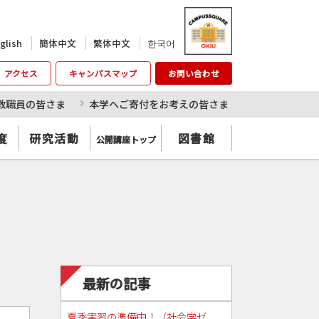
한국어
glish
簡体中文
繁体中文
アクセス
キャンパスマップ
お問い合わせ
教職員の皆さま
本学へご寄付をお考えの皆さま
度
研究活動
図書館
公開講座トップ
最新の記事
夏季実習の準備中！（社会学ゼ