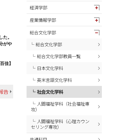
経済学部
2024年09月
2024年08月
産業情報学部
2024年07月
総合文化学部
2024年06月
した。
総合文化学部
分がや
2024年04月
総合文化学部教員一覧
城百佳】
日本文化学科
英米言語文化学科
報告
社会文化学科
人間福祉学科（社会福祉専
攻）
人間福祉学科（心理カウン
セリング専攻）
共通科目