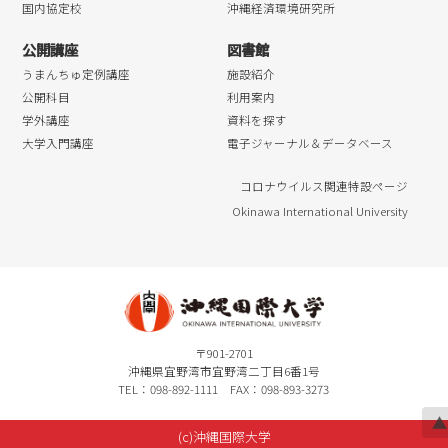
国内協定校
沖縄経済環境研究所
公開講座
図書館
うまんちゅ定例講座
施設紹介
公開科目
利用案内
学外講座
資料を探す
大学入門講座
電子ジャーナル＆データベース
コロナウイルス関連特設ページ
Okinawa International University
〒901-2701
沖縄県宜野湾市宜野湾二丁目6番1号
TEL：098-892-1111 FAX：098-893-3273
▲
(c)沖縄国際大学