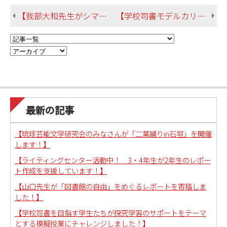
【我部大和先生がシマ研究会の講師を務めました。テーマは「漢訳からみえる冠船芸能」】
【学校司書モデルカリキュラムの授業で図書館活用法をレクチャーする模擬授業を行いました！】
最新の記事
【琉球芸能文学研究会のみなさんが「二葉踊りin石垣」を開催
します！】
【ライティングセンター活動中！ 3・4年生が2年生のレポー
ト作成を支援しています！】
【山口先生が「図書館の自由」をめぐるレポートを寄稿しま
した！】
【学校司書を目指す学生たちが探究学習のサポートをテーマ
とする模擬授業にチャレンジしました！】