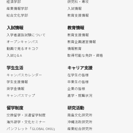
2018年07月
経済学部
研究科・専攻
産業情報学部
入試情報
2018年06月
総合文化学部
教育支援情報
2018年05月
入試情報
教育情報
2018年04月
入学者選抜試験について
教育支援情報
オープンキャンパス
教育企画運営情報
動画で見るオキコク
情報教育
入試Q＆A
取得可能な免許・資格
学生生活
キャリア支援
キャンパスカレンダー
在学生の皆様
学生支援情報
卒業生の皆様
奨学金情報
企業の皆様
キャンパスマップ
進学・就職状況
留学制度
研究活動
交換留学・派遣留学制度
南島文化研究所
海外語学・文化セミナー
沖縄法政研究所
パンフレット「GLOBAL OKIU」
産業総合研究所