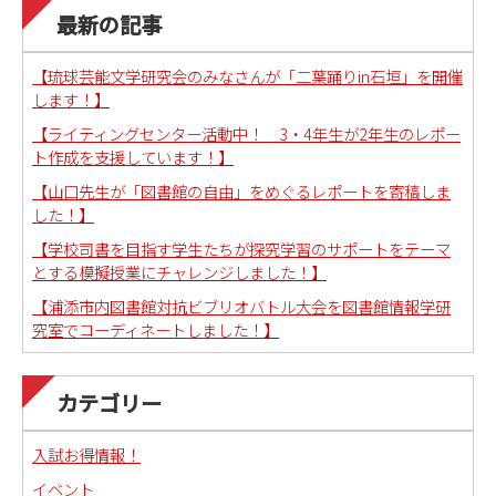
最新の記事
【琉球芸能文学研究会のみなさんが「二葉踊りin石垣」を開催
します！】
【ライティングセンター活動中！ 3・4年生が2年生のレポー
ト作成を支援しています！】
【山口先生が「図書館の自由」をめぐるレポートを寄稿しま
した！】
【学校司書を目指す学生たちが探究学習のサポートをテーマ
とする模擬授業にチャレンジしました！】
【浦添市内図書館対抗ビブリオバトル大会を図書館情報学研
究室でコーディネートしました！】
カテゴリー
入試お得情報！
イベント