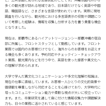
多くの観光客が訪れる地域であり、日本語だけでなく英語や中国
語、韓国語など、さまざまな言語が使われています。実際に現地
調査を行いながら、観光地における多言語表示の役割や課題につ
いて考察した経験は、情報を収集し分析する力を養う貴重な機会
となりました。
現在は、那覇市にあるハイアットリージェンシー那覇沖縄の宿泊
部に所属し、フロントスタッフとして勤務しています。フロント
業務では国内のお客様だけでなく、海外からのお客様をお迎えす
る機会も多くあります。予約対応やチェックイン・チェックアウ
ト業務、観光案内などを行う中で、英語を使った接客や異文化へ
の理解が求められます。
大学で学んだ異文化コミュニケーションや多文化理解の知識は、
現在の仕事に直結しています。お客様一人ひとりの文化的背景や
価値観を尊重しながら対応することを心掛けており、大学時代に
培ったコミュニケーション能力や柔軟な視点が大いに役立ってい
ます。また、卒業研究を通して身に付けた情報収集力や課題解決
力も、日々の業務に活かされていると感じています。