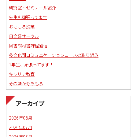
研究室・ゼミナール紹介
先生も頑張ってます
おもしろ授業
日文系サークル
図書館司書課程通信
多文化間コミュニケーションコースの取り組み
1年生、頑張ってます！
キャリア教育
そのほかもろもろ
国語科教職課程通信
日本語教育副専攻課程通信(日本語教師)
アーカイブ
琉球沖縄文化コースの取り組み
2026年08月
2026年07月
2026年06月