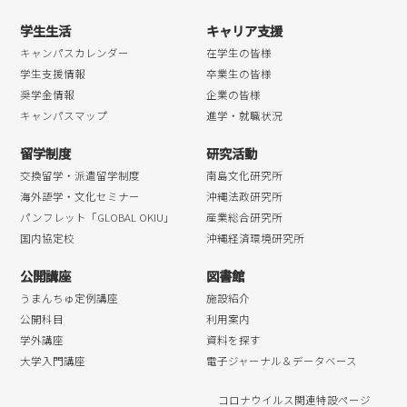
学生生活
キャリア支援
キャンパスカレンダー
在学生の皆様
学生支援情報
卒業生の皆様
奨学金情報
企業の皆様
キャンパスマップ
進学・就職状況
留学制度
研究活動
交換留学・派遣留学制度
南島文化研究所
海外語学・文化セミナー
沖縄法政研究所
パンフレット「GLOBAL OKIU」
産業総合研究所
国内協定校
沖縄経済環境研究所
公開講座
図書館
うまんちゅ定例講座
施設紹介
公開科目
利用案内
学外講座
資料を探す
大学入門講座
電子ジャーナル＆データベース
コロナウイルス関連特設ページ