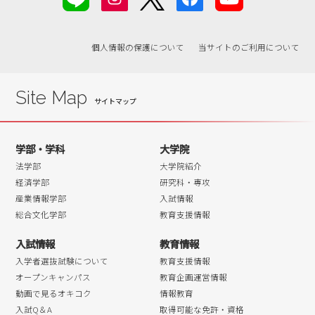
2019年03月
2019年02月
個人情報の保護について
当サイトのご利用について
2019年01月
2018年12月
2018年11月
Site Map
2018年10月
2018年09月
学部・学科
大学院
2018年08月
法学部
大学院紹介
2018年07月
経済学部
研究科・専攻
産業情報学部
入試情報
2018年06月
総合文化学部
教育支援情報
2018年05月
入試情報
教育情報
2018年04月
入学者選抜試験について
教育支援情報
オープンキャンパス
教育企画運営情報
動画で見るオキコク
情報教育
入試Q＆A
取得可能な免許・資格