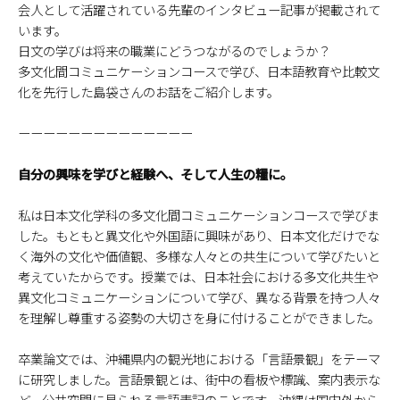
会人として活躍されている先輩のインタビュー記事が掲載されて
います。
日文の学びは将来の職業にどうつながるのでしょうか？
多文化間コミュニケーションコースで学び、日本語教育や比較文
化を先行した島袋さんのお話をご紹介します。
ーーーーーーーーーーーーーー
自分の興味を学びと経験へ、そして人生の糧に。
私は日本文化学科の多文化間コミュニケーションコースで学びま
した。もともと異文化や外国語に興味があり、日本文化だけでな
く海外の文化や価値観、多様な人々との共生について学びたいと
考えていたからです。授業では、日本社会における多文化共生や
異文化コミュニケーションについて学び、異なる背景を持つ人々
を理解し尊重する姿勢の大切さを身に付けることができました。
卒業論文では、沖縄県内の観光地における「言語景観」をテーマ
に研究しました。言語景観とは、街中の看板や標識、案内表示な
ど、公共空間に見られる言語表記のことです。沖縄は国内外から