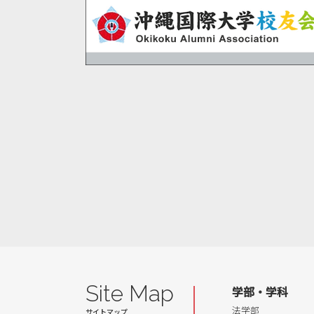
Site Map
学部・学科
法学部