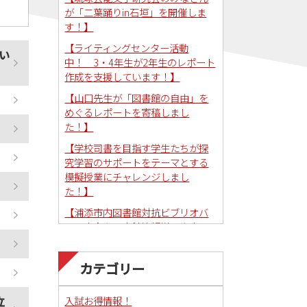
が「二葉踊りin石垣」を開催しま
す！】
【ライティングセンター活動
い
中！ 3・4年生が2年生のレポート
作成を支援しています！】
【山口先生が「図書館の自由」を
めぐるレポートを寄稿しまし
た！】
【学校司書を目指す学生たちが探
究学習のサポートをテーマとする
模擬授業にチャレンジしまし
た！】
【浦添市内図書館対抗ビブリオバ
トル大会を図書館情報学研究室で
コーディネートしました！】
カテゴリー
立
入試お得情報！