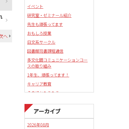
イベント
研究室・ゼミナール紹介
れ
先生も頑張ってます
おもしろ授業
次へ
日文系サークル
図書館司書課程通信
多文化間コミュニケーションコー
スの取り組み
1年生、頑張ってます！
キャリア教育
そのほかもろもろ
国語科教職課程通信
アーカイブ
日本語教育副専攻課程通信(日本語
教師)
2026年08月
琉球沖縄文化コースの取り組み