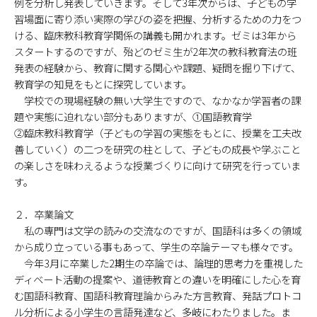
例を分析し発表していきます。そして3年次からは、子どもの学
習場面に寄り添い実際の学びの姿を把握、分析するための力をつ
ける、臨床教科教育学関係の講義も開かれます。ゼミは3年から
スタートするのですが、殆どのゼミ生が2年次の教科教育法の班
発表の経験から、教育に関する関心や課題、疑問を掘り下げて、
教育学の知見をもとに探究しています。
学校での現場経験の無い大学生ですので、なかなか学習者の課
題や実態に迫れない部分もありますが、①国語教育学
②臨床教科教育学（子どもの学習の実態をもとに、授業を工夫改
善していく）の二つを研究の柱として、子どもの成長や学ぶこと
の楽しさを味わえるような授業づくりに向けて研究を行っていま
す。
２．卒業論文
私の専門は文学の読みの交流なのですが、国語科は多くの領域
から成り立っている事もあって、学生の卒論テーマも様々です。
今年3月に卒業した2期生の卒論では、論理的思考力を重視した
ディベート活動の提案や、道徳教育との違いを明確にした心を育
む国語科教育、国語科教育理論からみた方言教育、発話プロトコ
ル分析による小学生の言語発達など、多岐にわたりました。ま