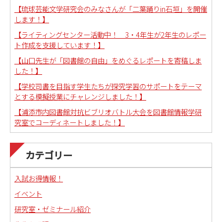
【琉球芸能文学研究会のみなさんが「二葉踊りin石垣」を開催
します！】
【ライティングセンター活動中！ 3・4年生が2年生のレポー
ト作成を支援しています！】
【山口先生が「図書館の自由」をめぐるレポートを寄稿しま
した！】
【学校司書を目指す学生たちが探究学習のサポートをテーマ
とする模擬授業にチャレンジしました！】
【浦添市内図書館対抗ビブリオバトル大会を図書館情報学研
究室でコーディネートしました！】
カテゴリー
入試お得情報！
イベント
研究室・ゼミナール紹介