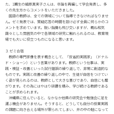
た、1期生の細原真実子さんは、卒論を再編して学会発表し、多
くの先生方からコメントをいただきました。
国語の教師は、全ての領域について指導できなければなりませ
ん。ゼミ発表では、質疑応答の時間を設け必ず全員に何らかのコ
メントを求めています。鋭い指摘も飛び交いますが、概ね和気
藹々とした雰囲気の中で各領域の研究に触れられるのは、教育現
場でも大いに役立つものになると思います。
３.ゼミ合宿
教師の専門家像を表す概念として、「反省的実践家」（ドナル
ド・ショーン）という言葉があります。教師という仕事は、実
践・検証・改善といった試行錯誤の繰り返しで、非常に創造的な
ものです。実践と改善の繰り返しの中で、生徒が自信をつけてい
く姿が見られるのは、教師として大きな喜びであり、自信にも繋
がります。その為にはやはり研鑽を積み、学び続ける教師である
ことが求められます。
沖縄県に住んでいると、なかなか他県の研究会や勉強会に足を
運ぶ機会がありません。そうすると、どうしても自分の授業実践
の課題に向き合える場所が限られてしまい、井の中の蛙になって