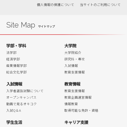
個人情報の保護について
当サイトのご利用について
2019年01月
2018年12月
2018年11月
Site Map
2018年10月
2018年09月
学部・学科
大学院
2018年08月
法学部
大学院紹介
2018年07月
経済学部
研究科・専攻
産業情報学部
入試情報
2018年06月
総合文化学部
教育支援情報
2018年05月
入試情報
教育情報
2018年04月
入学者選抜試験について
教育支援情報
オープンキャンパス
教育企画運営情報
動画で見るオキコク
情報教育
入試Q＆A
取得可能な免許・資格
学生生活
キャリア支援