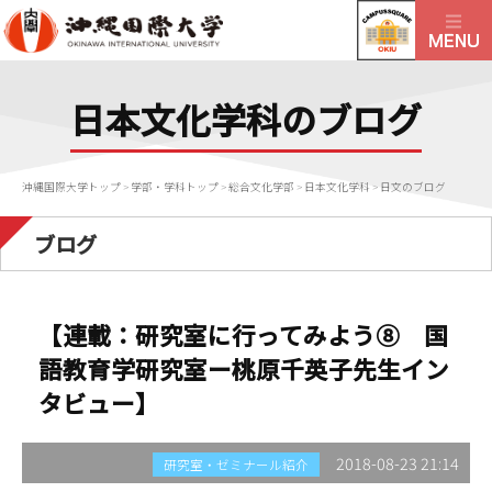
日本文化学科のブログ
沖縄国際大学トップ
>
学部・学科トップ
>
総合文化学部
>
日本文化学科
>
日文のブログ
ブログ
【連載：研究室に行ってみよう⑧ 国
語教育学研究室ー桃原千英子先生イン
タビュー】
2018-08-23 21:14
研究室・ゼミナール紹介