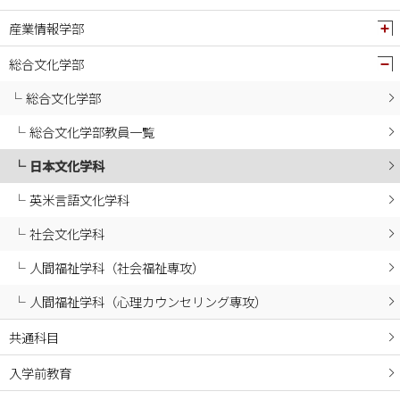
2024年10月
産業情報学部
2024年09月
2024年08月
総合文化学部
2024年07月
総合文化学部
2024年06月
総合文化学部教員一覧
2024年05月
日本文化学科
2024年04月
2024年03月
英米言語文化学科
2024年02月
社会文化学科
2024年01月
人間福祉学科（社会福祉専攻）
2023年12月
人間福祉学科（心理カウンセリング専攻）
2023年11月
2023年10月
共通科目
2023年09月
入学前教育
2023年08月