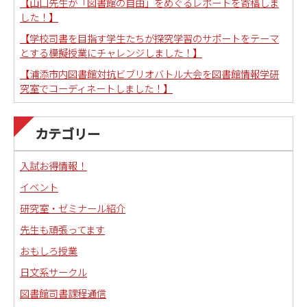
【山口先生が「図書館の自由」をめぐるレポートを寄稿しま
した！】
【学校司書を目指す学生たちが探究学習のサポートをテーマ
とする模擬授業にチャレンジしました！】
【浦添市内図書館対抗ビブリオバトル大会を図書館情報学研
究室でコーディネートしました！】
カテゴリー
入試お得情報！
イベント
研究室・ゼミナール紹介
先生も頑張ってます
おもしろ授業
日文系サークル
図書館司書課程通信