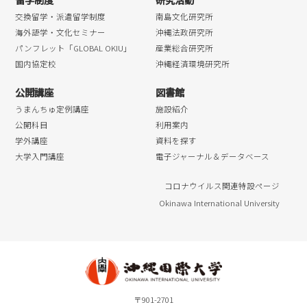
交換留学・派遣留学制度
南島文化研究所
海外語学・文化セミナー
沖縄法政研究所
パンフレット「GLOBAL OKIU」
産業総合研究所
国内協定校
沖縄経済環境研究所
公開講座
図書館
うまんちゅ定例講座
施設紹介
公開科目
利用案内
学外講座
資料を探す
大学入門講座
電子ジャーナル＆データベース
コロナウイルス関連特設ページ
Okinawa International University
〒901-2701