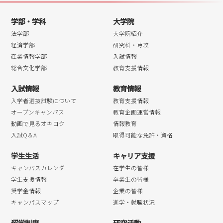
2018年09月
学部・学科
大学院
2018年08月
法学部
大学院紹介
2018年07月
経済学部
研究科・専攻
産業情報学部
入試情報
2018年06月
総合文化学部
教育支援情報
2018年05月
入試情報
教育情報
2018年04月
入学者選抜試験について
教育支援情報
オープンキャンパス
教育企画運営情報
動画で見るオキコク
情報教育
入試Q＆A
取得可能な免許・資格
学生生活
キャリア支援
キャンパスカレンダー
在学生の皆様
学生支援情報
卒業生の皆様
奨学金情報
企業の皆様
キャンパスマップ
進学・就職状況
留学制度
研究活動