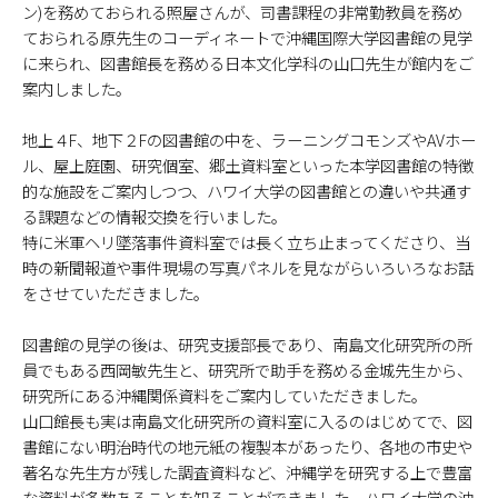
ン)を務めておられる照屋さんが、司書課程の非常勤教員を務め
ておられる原先生のコーディネートで沖縄国際大学図書館の見学
に来られ、図書館長を務める日本文化学科の山口先生が館内をご
案内しました。
地上４F、地下２Fの図書館の中を、ラーニングコモンズやAVホー
ル、屋上庭園、研究個室、郷土資料室といった本学図書館の特徴
的な施設をご案内しつつ、ハワイ大学の図書館との違いや共通す
る課題などの情報交換を行いました。
特に米軍ヘリ墜落事件資料室では長く立ち止まってくださり、当
時の新聞報道や事件現場の写真パネルを見ながらいろいろなお話
をさせていただきました。
図書館の見学の後は、研究支援部長であり、南島文化研究所の所
員でもある西岡敏先生と、研究所で助手を務める金城先生から、
研究所にある沖縄関係資料をご案内していただきました。
山口館長も実は南島文化研究所の資料室に入るのはじめてで、図
書館にない明治時代の地元紙の複製本があったり、各地の市史や
著名な先生方が残した調査資料など、沖縄学を研究する上で豊富
な資料が多数あることを知ることができました。ハワイ大学の沖