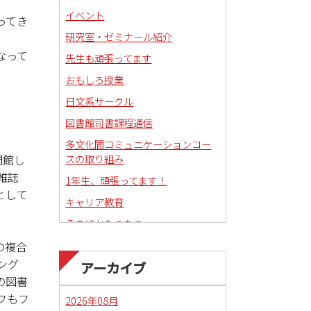
イベント
ってき
研究室・ゼミナール紹介
なって
先生も頑張ってます
おもしろ授業
日文系サークル
図書館司書課程通信
多文化間コミュニケーションコー
スの取り組み
開館し
雑誌
1年生、頑張ってます！
として
キャリア教育
そのほかもろもろ
国語科教職課程通信
の複合
ング
アーカイブ
日本語教育副専攻課程通信(日本語
の図書
教師)
フもフ
2026年08月
琉球沖縄文化コースの取り組み