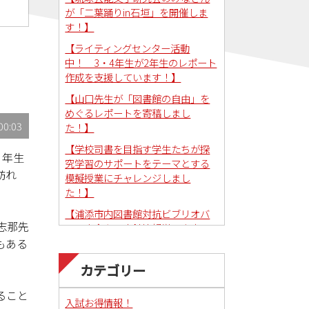
が「二葉踊りin石垣」を開催しま
す！】
【ライティングセンター活動
中！ 3・4年生が2年生のレポート
作成を支援しています！】
【山口先生が「図書館の自由」を
めぐるレポートを寄稿しまし
00:03
た！】
【学校司書を目指す学生たちが探
４年生
究学習のサポートをテーマとする
訪れ
模擬授業にチャレンジしまし
た！】
【浦添市内図書館対抗ビブリオバ
志那先
トル大会を図書館情報学研究室で
コーディネートしました！】
もある
カテゴリー
ること
入試お得情報！