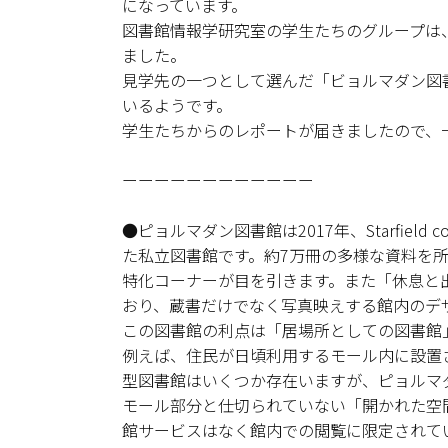
になっています。
図書館情報学研究室の学生たちのグループは
ました。
見学先の一つとして選んだ「ビョルマダン図
いるようです。
学生たちからのレポートが届きましたので、
ーーーーーーーーーーーー
●ピョルマダン図書館は2017年、Starfie
た私立図書館です。約7万冊の多様な資料を所
特化コーナーが目を引きます。また「休息と
おり、蔵書だけでなく写真映えする館内のデ
この図書館の利点は「居場所としての図書館
例えば、住民が日頃利用するモール内に設置
型図書館はいくつか存在いますが、ピョルマダ
モール部分と仕切られていない「開かれた空
館サービスはなく館内での閲覧に限定されて