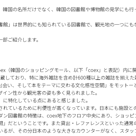
、韓国の名所だけでなく、韓国の図書館や博物館の見学にも行
書館」は世界的にも知られている図書館で、観光地の一つにも
一部ご紹介します。
ld coex（韓国のショッピングモール、以下「coex」と表記）内に
蔵しており、特に海外雑誌を含め計600種以上の雑誌を揃えた
出会い、そして本をテーマに交わる文化感性空間」をモットー
ザイン性から観光客の姿も多く見られました。
」に特化している点にあると感じました。
されているために利便性が高くなっています。日本にも施設と
ン図書館の特徴は、coex地下のフロア中央にあり、ショッピ
間」だということです。また貸出・レファレンスといった通常
いるが、その分日本のような大きなカウンターがなく、スタッ