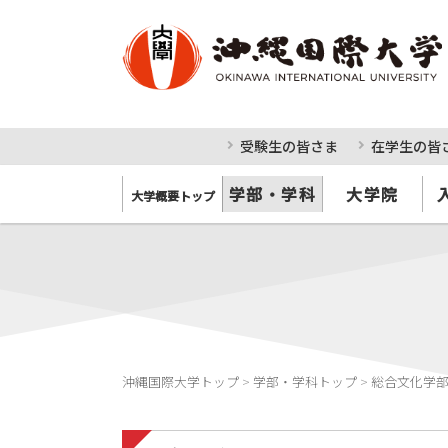
受験生の皆さま
在学生の皆
学部・学科
大学院
大学概要トップ
沖縄国際大学トップ
>
学部・学科トップ
>
総合文化学