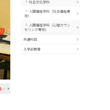
社会文化学科
2024年02月
人間福祉学科（社会福祉専
2024年01月
攻）
2023年12月
人間福祉学科（心理カウン
2023年11月
セリング専攻）
2023年10月
共通科目
2023年09月
入学前教育
2023年08月
2023年07月
2023年06月
2023年05月
2023年04月
【多文化間コミュニケーションコースのご紹介①韓国の韓南大学に行ってきました！】
2023年03月
2023年02月
2023年01月