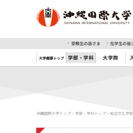
受験生の皆さま
在学生の皆
学部・学科
大学院
大学概要トップ
沖縄国際大学トップ
>
学部・学科トップ
>
総合文化学