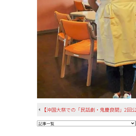
【沖国大祭での「民話劇・鬼慶良間」2回公演、大