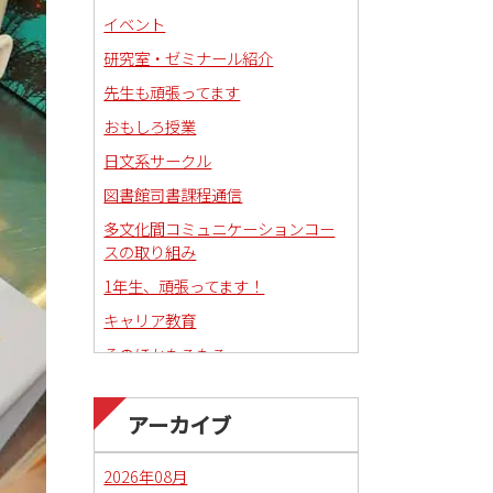
イベント
研究室・ゼミナール紹介
先生も頑張ってます
おもしろ授業
日文系サークル
図書館司書課程通信
多文化間コミュニケーションコー
スの取り組み
1年生、頑張ってます！
キャリア教育
そのほかもろもろ
国語科教職課程通信
アーカイブ
日本語教育副専攻課程通信(日本語
教師)
2026年08月
琉球沖縄文化コースの取り組み