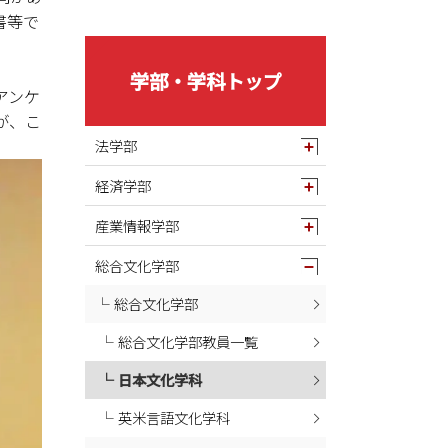
2025年05月
書等で
2025年04月
2025年03月
学部・学科トップ
2025年02月
アンケ
が、こ
2025年01月
法学部
2024年12月
経済学部
2024年11月
2024年10月
産業情報学部
2024年09月
総合文化学部
2024年08月
総合文化学部
2024年07月
総合文化学部教員一覧
2024年06月
2024年05月
日本文化学科
2024年04月
英米言語文化学科
2024年03月