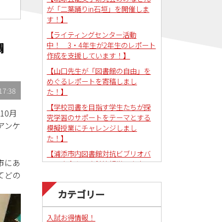
が「二葉踊りin石垣」を開催しま
す！】
【ライティングセンター活動
中！ 3・4年生が2年生のレポート
調
作成を支援しています！】
【山口先生が「図書館の自由」を
めぐるレポートを寄稿しまし
17:38
た！】
【学校司書を目指す学生たちが探
10月
究学習のサポートをテーマとする
アンケ
模擬授業にチャレンジしまし
た！】
【浦添市内図書館対抗ビブリオバ
市にあ
トル大会を図書館情報学研究室で
コーディネートしました！】
てどの
カテゴリー
入試お得情報！