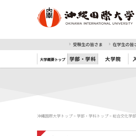
受験生の皆さま
在学生の皆
学部・学科
大学院
大学概要トップ
沖縄国際大学トップ
>
学部・学科トップ
>
総合文化学