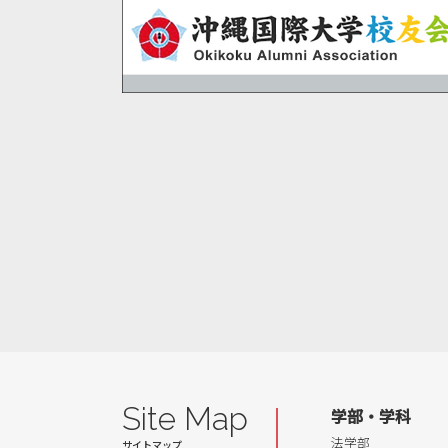
Site Map
学部・学科
法学部