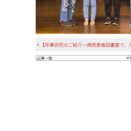
【卒業研究のご紹介ー病院患者図書室で、入院患者とその家族の方へニーズ調査を実