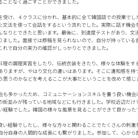
ることなく過ごすことができました。
受け、４クラスに分かれ、基本的に全て韓国語での授業でし
た文法を使って会話をするという流れでした。実際に話す機会
んなりとできたと思います。最後に、到達度テストがあり、文
りました。面接では原稿を見られないので、自分が持っている
これで自分の実力の確認がしっかりとできました。
理の調理実習をしたり、伝統衣装をきたり、様々な体験をす
ありますが、やはり文化の違いはあります。そこに違和感を持
う思うのかなどを考えるここが大事だということを改めて感じ
会も多かったため、コミュニケーションスキルを養う良い機会
の街並みが残っている地域などにも行きました。学校近辺だけ
い経験でした。韓国の様々な風景を見ることができて良かった
い経験でしたし、様々な方々と関わることでたくさんの刺激
自分自身の人間的な成長にも繋がりました。参加して、心から