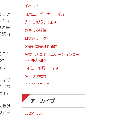
イベント
研究室・ゼミナール紹介
た。時
を与え
先生も頑張ってます
法の筆
おもしろ授業
言語力
日文系サークル
図書館司書課程通信
ること
多文化間コミュニケーションコー
スの取り組み
つだけ
まし
1年生、頑張ってます！
キャリア教育
になり
そのほかもろもろ
ではな
国語科教職課程通信
です。
アーカイブ
日本語教育副専攻課程通信(日本語
を受け
教師)
良かっ
2026年08月
琉球沖縄文化コースの取り組み