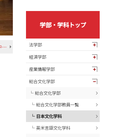
2025年05月
2025年04月
2025年03月
学部・学科トップ
2025年02月
2025年01月
法学部
【多文化間コミュニケーションコースのご紹介②中国の天津外国語大学に行ってきました！】
2024年12月
経済学部
2024年11月
2024年10月
産業情報学部
2024年09月
総合文化学部
2024年08月
総合文化学部
2024年07月
総合文化学部教員一覧
2024年06月
2024年05月
日本文化学科
2024年04月
英米言語文化学科
2024年03月