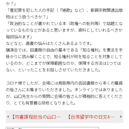
か？」
「重犯罪を犯した人の手記（『絶歌』など）、新興宗教関連出版
物はどう扱うべきか？」
「政治的なことが書かれている本（政権への批判等）で話題とな
っているものなどがあると思いますが、資料としていれるべきか
毎回悩みます」
などなど、選書の悩みはたくさんあるようです。
講演会では、図書館の自由の基本である「知る権利」を憲法を手
掛かりに読み解くことで、知る権利が何を知ることを対象として
いるのか、どこまでが保障範囲なのか、保障する方法は1つでは
ない、といったことをお話しさせていただきました。
コロナ禍でしたが、会場には鳥取県内の各図書館から多くの職員
の皆さんにお集まりいただきました。オンラインではありました
が、山口先生からの質問に会場の皆さんが積極的に答えてくださ
り、とても有意義な研修となりました。
【司書課程担当の山口先生が大阪市立中学校・高等学校図書館研究会の研修会講師を務めました！】
【台湾留学中の日文4年生、西さんから新学期レポートが届きました！】