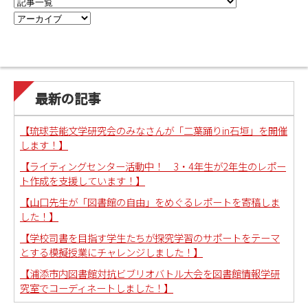
最新の記事
【琉球芸能文学研究会のみなさんが「二葉踊りin石垣」を開催
します！】
【ライティングセンター活動中！ 3・4年生が2年生のレポー
ト作成を支援しています！】
【山口先生が「図書館の自由」をめぐるレポートを寄稿しま
した！】
【学校司書を目指す学生たちが探究学習のサポートをテーマ
とする模擬授業にチャレンジしました！】
【浦添市内図書館対抗ビブリオバトル大会を図書館情報学研
究室でコーディネートしました！】