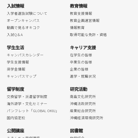
入試情報
教育情報
2018年04月
入学者選抜試験について
教育支援情報
オープンキャンパス
教育企画運営情報
動画で見るオキコク
情報教育
入試Q＆A
取得可能な免許・資格
学生生活
キャリア支援
キャンパスカレンダー
在学生の皆様
学生支援情報
卒業生の皆様
奨学金情報
企業の皆様
キャンパスマップ
進学・就職状況
留学制度
研究活動
交換留学・派遣留学制度
南島文化研究所
海外語学・文化セミナー
沖縄法政研究所
パンフレット「GLOBAL OKIU」
産業総合研究所
国内協定校
沖縄経済環境研究所
公開講座
図書館