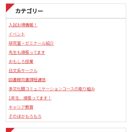
カテゴリー
入試お得情報！
イベント
研究室・ゼミナール紹介
先生も頑張ってます
おもしろ授業
日文系サークル
図書館司書課程通信
多文化間コミュニケーションコースの取り組み
1年生、頑張ってます！
キャリア教育
そのほかもろもろ
国語科教職課程通信