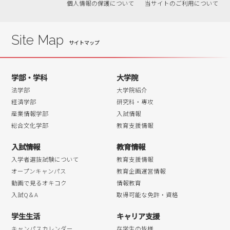
個人情報の保護について
当サイトのご利用について
2019年01月
2018年12月
2018年11月
Site Map
2018年10月
2018年09月
学部・学科
大学院
2018年08月
法学部
大学院紹介
2018年07月
経済学部
研究科・専攻
産業情報学部
入試情報
2018年06月
総合文化学部
教育支援情報
2018年05月
入試情報
教育情報
2018年04月
入学者選抜試験について
教育支援情報
オープンキャンパス
教育企画運営情報
動画で見るオキコク
情報教育
入試Q＆A
取得可能な免許・資格
学生生活
キャリア支援
キャンパスカレンダー
在学生の皆様