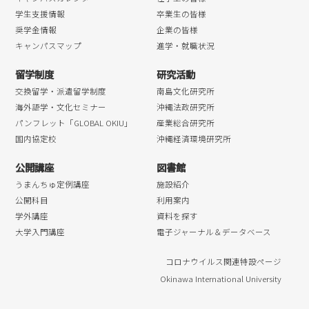
学生支援情報
卒業生の皆様
奨学金情報
企業の皆様
キャンパスマップ
進学・就職状況
留学制度
研究活動
交換留学・派遣留学制度
南島文化研究所
海外語学・文化セミナー
沖縄法政研究所
パンフレット「GLOBAL OKIU」
産業総合研究所
国内協定校
沖縄経済環境研究所
公開講座
図書館
うまんちゅ定例講座
施設紹介
公開科目
利用案内
学外講座
資料を探す
大学入門講座
電子ジャーナル＆データベース
コロナウイルス関連特設ページ
Okinawa International University