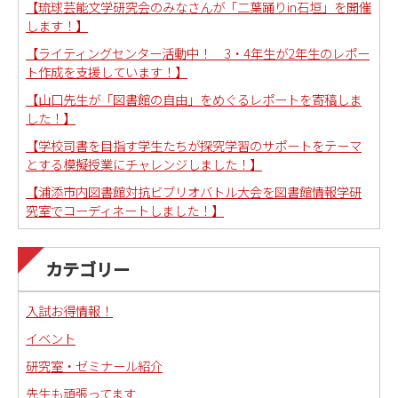
【琉球芸能文学研究会のみなさんが「二葉踊りin石垣」を開催
します！】
【ライティングセンター活動中！ 3・4年生が2年生のレポー
ト作成を支援しています！】
【山口先生が「図書館の自由」をめぐるレポートを寄稿しま
した！】
【学校司書を目指す学生たちが探究学習のサポートをテーマ
とする模擬授業にチャレンジしました！】
【浦添市内図書館対抗ビブリオバトル大会を図書館情報学研
究室でコーディネートしました！】
カテゴリー
入試お得情報！
イベント
研究室・ゼミナール紹介
先生も頑張ってます