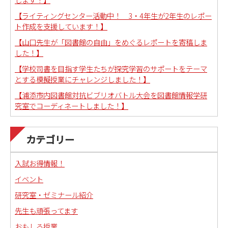
【ライティングセンター活動中！ 3・4年生が2年生のレポー
ト作成を支援しています！】
【山口先生が「図書館の自由」をめぐるレポートを寄稿しま
した！】
【学校司書を目指す学生たちが探究学習のサポートをテーマ
とする模擬授業にチャレンジしました！】
【浦添市内図書館対抗ビブリオバトル大会を図書館情報学研
究室でコーディネートしました！】
カテゴリー
入試お得情報！
イベント
研究室・ゼミナール紹介
先生も頑張ってます
おもしろ授業