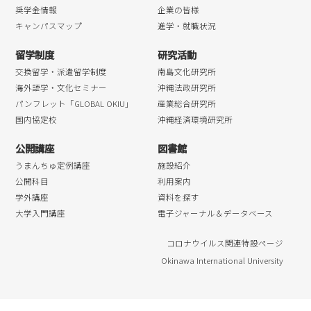
奨学金情報
企業の皆様
キャンパスマップ
進学・就職状況
留学制度
研究活動
交換留学・派遣留学制度
南島文化研究所
海外語学・文化セミナー
沖縄法政研究所
パンフレット「GLOBAL OKIU」
産業総合研究所
国内協定校
沖縄経済環境研究所
公開講座
図書館
うまんちゅ定例講座
施設紹介
公開科目
利用案内
学外講座
資料を探す
大学入門講座
電子ジャーナル＆データベース
コロナウイルス関連特設ページ
Okinawa International University