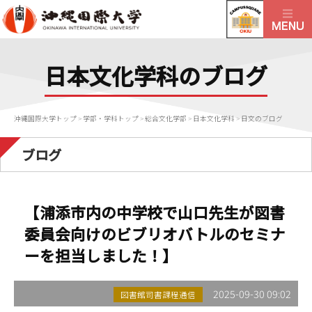
日本文化学科のブログ
沖縄国際大学トップ
>
学部・学科トップ
>
総合文化学部
>
日本文化学科
>
日文のブログ
ブログ
【浦添市内の中学校で山口先生が図書
委員会向けのビブリオバトルのセミナ
ーを担当しました！】
2025-09-30 09:02
図書館司書課程通信