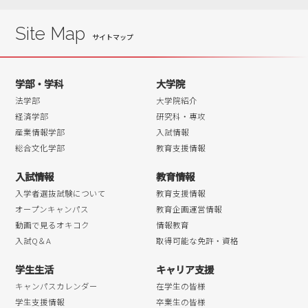
2018年12月
2018年11月
Site Map
2018年10月
2018年09月
学部・学科
大学院
2018年08月
法学部
大学院紹介
2018年07月
経済学部
研究科・専攻
産業情報学部
入試情報
2018年06月
総合文化学部
教育支援情報
2018年05月
入試情報
教育情報
2018年04月
入学者選抜試験について
教育支援情報
オープンキャンパス
教育企画運営情報
動画で見るオキコク
情報教育
入試Q＆A
取得可能な免許・資格
学生生活
キャリア支援
キャンパスカレンダー
在学生の皆様
学生支援情報
卒業生の皆様