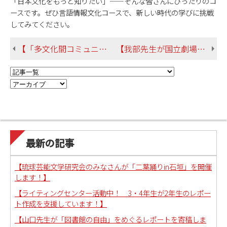
「日本文化をもっと知りたい」――そんな皆さんにぴったりのコ
ースです。ぜひ言語情報文化コースで、新しい時代の学びに挑戦
してみてください。
【「多文化間コミュニケーションコース」ってどんなコースなの？ 新しい時代の共生力を身に付けよう！】
【我部先生が国立劇場おきなわでの芸能舞台に出演されます！】
最新の記事
【琉球芸能文学研究会のみなさんが「二葉踊りin石垣」を開催
します！】
【ライティングセンター活動中！ 3・4年生が2年生のレポー
ト作成を支援しています！】
【山口先生が「図書館の自由」をめぐるレポートを寄稿しま