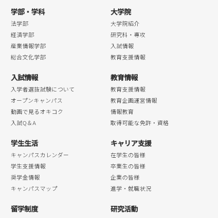
2018年09月
学部・学科
大学院
2018年08月
法学部
大学院紹介
2018年07月
経済学部
研究科・専攻
産業情報学部
入試情報
2018年06月
総合文化学部
教育支援情報
2018年05月
入試情報
教育情報
2018年04月
入学者選抜試験について
教育支援情報
オープンキャンパス
教育企画運営情報
動画で見るオキコク
情報教育
入試Q＆A
取得可能な免許・資格
学生生活
キャリア支援
キャンパスカレンダー
在学生の皆様
学生支援情報
卒業生の皆様
奨学金情報
企業の皆様
キャンパスマップ
進学・就職状況
留学制度
研究活動