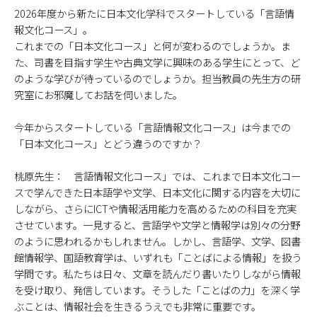
2026年度から新たに日本文化学科でスタートしている「言語情
報文化コース」。
これまでの「日本文化コース」と何が変わるのでしょうか。ま
た、司書を目指す学生や古典文学に興味のある学生にとって、ど
のような学びが待っているのでしょうか。担当教員の先生方の研
究室にお邪魔してお話を伺いました。
―――今年からスタートしている「言語情報文化コース」は今までの
「日本文化コース」とどう違うのですか？
桃原先生： 言語情報文化コース」では、これまで日本文化コー
スで学んできた日本語学や文学、日本文化に関する内容を大切に
しながら、さらにICTや情報活用能力を高めるための科目を充実
させています。一見すると、言語学や文学と情報学は別々の分野
のように思われるかもしれません。しかし、言語学、文学、図書
館情報学、国語教育学は、いずれも「ことばによる情報」を扱う
学問です。私たちは日々、文章を読んだり書いたりしながら情報
を受け取り、発信しています。そうした「ことばの力」を深く学
ぶことは、情報社会を生きるうえでも非常に重要です。