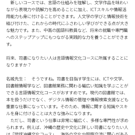
新しいコースでは、言語の仕組みを理解し、文学作品を味わい
ながら表現力や読解力を高めることに加え、ICTスキルや情報活
用能力も身に付けることができます。人文学の学びと情報技術を
結び付けた、これからの時代にふさわしい学びができる点が大き
な魅力です。また、中高の国語科教員など、将来の就職や専門職
へのステップアップにもつながる実践的な力を養うことができま
す。
―――将来、司書になりたい人は言語情報文化コースに所属することに
なりますか？
名城先生： そうですね。司書を目指す学生には、ICTや文学、
図書館情報学など、図書館業務に関わる幅広い知識を学ぶことが
できる言語情報文化コースがおすすめです。現代の図書館では、
本を扱うだけでなく、デジタル情報の管理や情報検索支援なども
重要な仕事になっています。そのため、情報に関する知識やスキ
ルを身に付けることは大きな強みになります。
ただし、司書という仕事は非常に幅広く、多様な専門性が求め
られます。例えば、沖縄の歴史や文化に詳しい司書になりたい人
は「琉球沖縄文化コース」、海外の文化や国際交流に関心がある