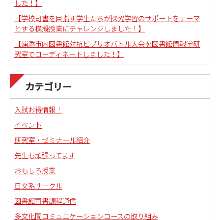
した！】
【学校司書を目指す学生たちが探究学習のサポートをテーマ
とする模擬授業にチャレンジしました！】
【浦添市内図書館対抗ビブリオバトル大会を図書館情報学研
究室でコーディネートしました！】
カテゴリー
入試お得情報！
イベント
研究室・ゼミナール紹介
先生も頑張ってます
おもしろ授業
日文系サークル
図書館司書課程通信
多文化間コミュニケーションコースの取り組み