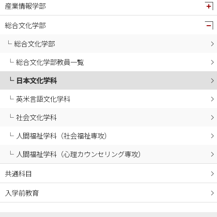
産業情報学部
2024年09月
2024年08月
総合文化学部
2024年07月
総合文化学部
2024年06月
総合文化学部教員一覧
2024年05月
日本文化学科
2024年04月
2024年03月
英米言語文化学科
2024年02月
社会文化学科
2024年01月
人間福祉学科（社会福祉専攻）
2023年12月
人間福祉学科（心理カウンセリング専攻）
2023年11月
2023年10月
共通科目
2023年09月
入学前教育
2023年08月
2023年07月