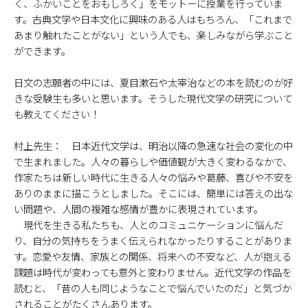
く、ふかいことをおもしろく」をモットーに授業を行っていま
す。古典文学や日本文化に興味のある人はもちろん、「これまで
あまり触れたことがない」という人でも、楽しみながら学ぶこと
ができます。
―――日文の志願者の中には、夏目漱石や太宰治などの本を読むのが好
きな受験生も多いと思います。そうした現代文学の研究について
も教えてください！
村上先生： 日本近代文学は、明治以降の急速な社会の変化の中
で生まれました。人々の暮らしや価値観が大きく変わるなかで、
作家たちは新しい時代に生きる人々の悩みや葛藤、喜びや不安を
ありのままに描こうとしました。そこには、簡単には答えの出な
い問題や、人間の複雑な感情が豊かに表現されています。
現代を生きる私たちも、人とのコミュニケーションに悩んだ
り、自分の気持ちをうまく伝えられなかったりすることがありま
す。恋愛や友情、家族との関係、将来への不安など、人が抱える
課題は時代が変わっても意外と変わりません。近代文学の作品を
読むと、「昔の人も同じようなことで悩んでいたのだ」と気づか
されることがたくさんあります。