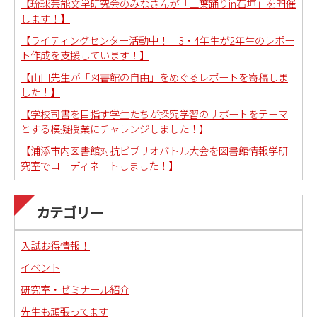
【琉球芸能文学研究会のみなさんが「二葉踊りin石垣」を開催
します！】
【ライティングセンター活動中！ 3・4年生が2年生のレポー
ト作成を支援しています！】
【山口先生が「図書館の自由」をめぐるレポートを寄稿しま
した！】
【学校司書を目指す学生たちが探究学習のサポートをテーマ
とする模擬授業にチャレンジしました！】
【浦添市内図書館対抗ビブリオバトル大会を図書館情報学研
究室でコーディネートしました！】
カテゴリー
入試お得情報！
イベント
研究室・ゼミナール紹介
先生も頑張ってます