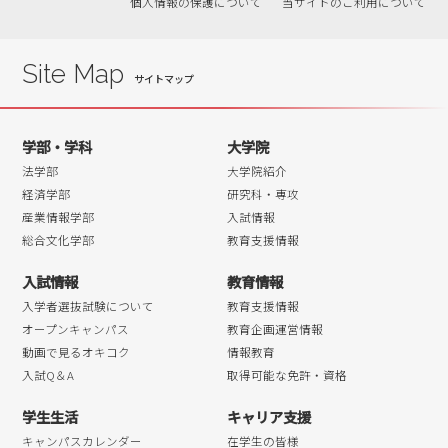
個人情報の保護について
当サイトのご利用について
2019年01月
2018年12月
2018年11月
Site Map
2018年10月
2018年09月
学部・学科
大学院
2018年08月
法学部
大学院紹介
2018年07月
経済学部
研究科・専攻
産業情報学部
入試情報
2018年06月
総合文化学部
教育支援情報
2018年05月
入試情報
教育情報
2018年04月
入学者選抜試験について
教育支援情報
オープンキャンパス
教育企画運営情報
動画で見るオキコク
情報教育
入試Q＆A
取得可能な免許・資格
学生生活
キャリア支援
キャンパスカレンダー
在学生の皆様