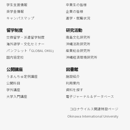
学生支援情報
卒業生の皆様
奨学金情報
企業の皆様
キャンパスマップ
進学・就職状況
留学制度
研究活動
交換留学・派遣留学制度
南島文化研究所
海外語学・文化セミナー
沖縄法政研究所
パンフレット「GLOBAL OKIU」
産業総合研究所
国内協定校
沖縄経済環境研究所
公開講座
図書館
うまんちゅ定例講座
施設紹介
公開科目
利用案内
学外講座
資料を探す
大学入門講座
電子ジャーナル＆データベース
コロナウイルス関連特設ページ
Okinawa International University