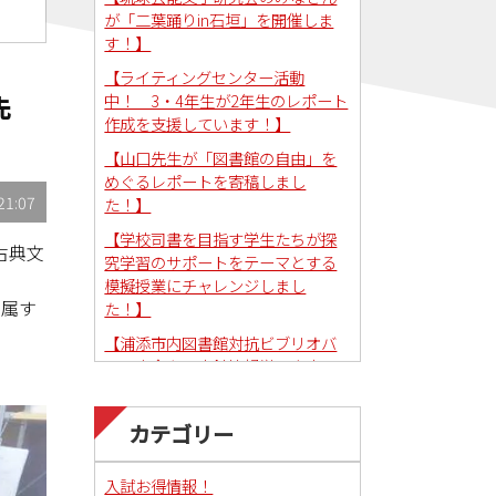
が「二葉踊りin石垣」を開催しま
す！】
【ライティングセンター活動
中！ 3・4年生が2年生のレポート
先
作成を支援しています！】
【山口先生が「図書館の自由」を
めぐるレポートを寄稿しまし
21:07
た！】
【学校司書を目指す学生たちが探
古典文
究学習のサポートをテーマとする
模擬授業にチャレンジしまし
所属す
た！】
【浦添市内図書館対抗ビブリオバ
トル大会を図書館情報学研究室で
コーディネートしました！】
カテゴリー
入試お得情報！