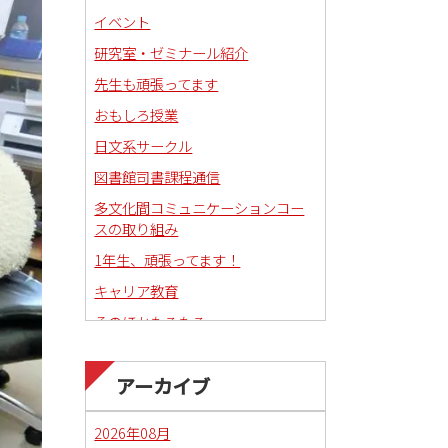
イベント
研究室・ゼミナール紹介
先生も頑張ってます
おもしろ授業
日文系サークル
図書館司書課程通信
多文化間コミュニケーションコー
スの取り組み
1年生、頑張ってます！
キャリア教育
そのほかもろもろ
国語科教職課程通信
アーカイブ
日本語教育副専攻課程通信(日本語
教師)
2026年08月
琉球沖縄文化コースの取り組み