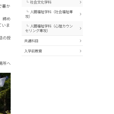
社会文化学科
2024年02月
で書か
人間福祉学科（社会福祉専
2024年01月
攻）
、締め
2023年12月
ていま
人間福祉学科（心理カウン
2023年11月
セリング専攻）
2023年10月
語の授
共通科目
2023年09月
入学前教育
2023年08月
2023年07月
場所へ
2023年06月
2023年05月
2023年04月
2023年03月
2023年02月
2023年01月