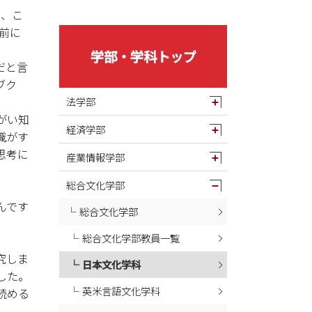
2025年05月
と、こ
2025年04月
前に
2025年03月
学部・学科トップ
2025年02月
だと言
ブク
2025年01月
法学部
2024年12月
がい知
経済学部
2024年11月
識がす
2024年10月
思考に
産業情報学部
2024年09月
総合文化学部
2024年08月
んです
総合文化学部
2024年07月
総合文化学部教員一覧
2024年06月
究しま
2024年05月
日本文化学科
した。
2024年04月
英米言語文化学科
読める
2024年03月