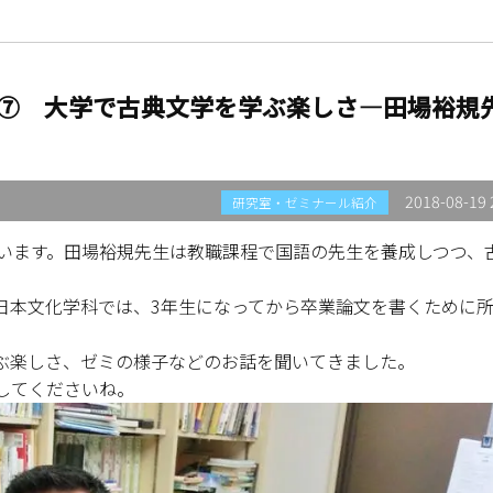
⑦ 大学で古典文学を学ぶ楽しさ―田場裕規
2018-08-19 
研究室・ゼミナール紹介
ています。田場裕規先生は教職課程で国語の先生を養成しつつ、
日本文化学科では、3年生になってから卒業論文を書くために
ぶ楽しさ、ゼミの様子などのお話を聞いてきました。
してくださいね。