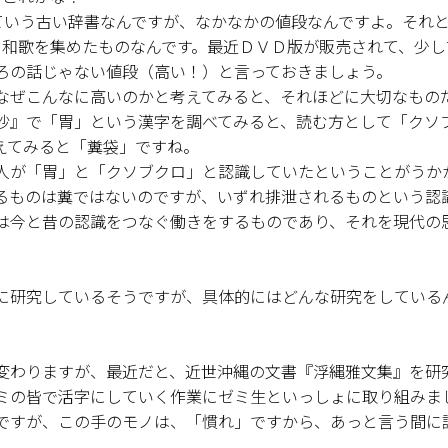
ていう古い辞書なんですが、なかなかの値段なんですよ。それ
、和歌を集めたものなんです。最近ＤＶＤ版が販売されて、少し
ろの話じゃない値段（高い！）と言っておきましょう。
ぜこんなに高いのかと考えてみると、それほどに大切なもの
抄』で「胃」という漢字を調べてみると、読む方として「クソ
えてみると「糞袋」ですね。
人が「胃」と「クソブクロ」と認識していたということがうか
るものは糞ではないのですが、いずれ排泄されるものという認
は今と昔の認識をつなぐ働きをするものであり、それを現代の
に研究しているそうですが、具体的にはどんな研究をしている
変わりますが、最近だと、近世沖縄の文書『浮縄雅文集』を研
ミの皆で活字にしていく作業にゼミ生といっしょに取り組みま
ですが、この手のモノは、「慣れ」ですから、あっと言う間に